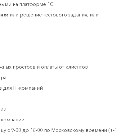
ными на платформе 1С
но:
или решение тестового задания, или
жных простоев и оплаты от клиентов
ира
 для IT-компаний
нии
 компании
цу с 9-00 до 18-00 по Московскому времени (+-1