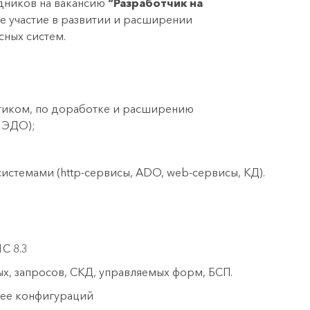
дников на вакансию
“Разработчик на
ое участие в развитии и расширении
сных систем.
итиком, по доработке и расширению
 ЭДО);
системами (http-сервисы, ADO, web-сервисы, КД).
С 8.3
х, запросов, СКД, управляемых форм, БСП.
лее конфигураций