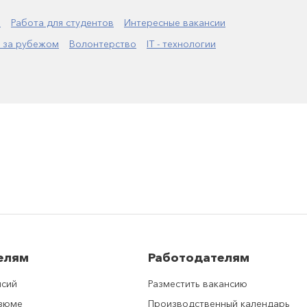
а
Работа для студентов
Интересные вакансии
 за рубежом
Волонтерство
IT - технологии
елям
Работодателям
нсий
Разместить вакансию
езюме
Производственный календарь