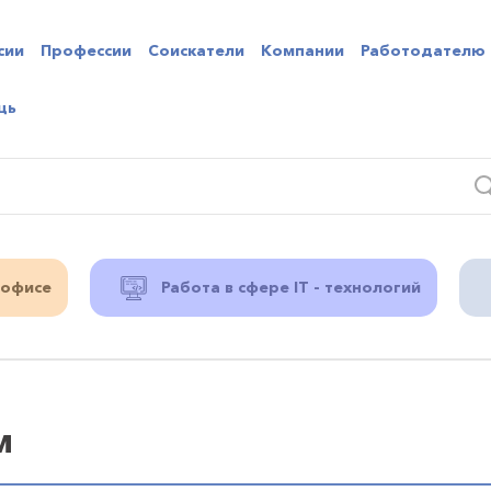
сии
Профессии
Соискатели
Компании
Работодателю
щь
 офисе
Работа в сфере IT - технологий
м