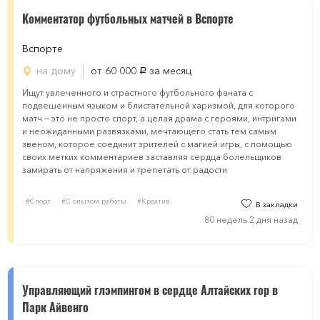
Комментатор футбольных матчей в Вспорте
Вспорте
на дому
от 60 000
за месяц
руб.
Ищут увлеченного и страстного футбольного фаната с
подвешенным языком и блистательной харизмой, для которого
матч — это не просто спорт, а целая драма с героями, интригами
и неожиданными развязками, мечтающего стать тем самым
звеном, которое соединит зрителей с магией игры, с помощью
своих метких комментариев заставляя сердца болельщиков
замирать от напряжения и трепетать от радости
#Спорт
#С опытом работы
#Креатив
В закладки
80 недель 2 дня назад
Управляющий глэмпингом в сердце Алтайских гор в
Парк Айвенго