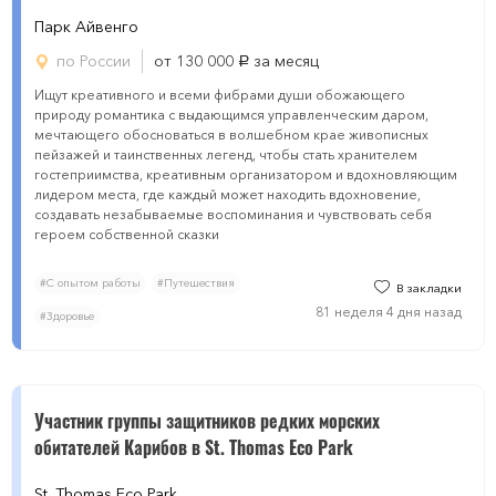
Парк Айвенго
по России
от 130 000
за месяц
руб.
Ищут креативного и всеми фибрами души обожающего
природу романтика с выдающимся управленческим даром,
мечтающего обосноваться в волшебном крае живописных
пейзажей и таинственных легенд, чтобы стать хранителем
гостеприимства, креативным организатором и вдохновляющим
лидером места, где каждый может находить вдохновение,
создавать незабываемые воспоминания и чувствовать себя
героем собственной сказки
#С опытом работы
#Путешествия
В закладки
81 неделя 4 дня назад
#Здоровье
Участник группы защитников редких морских
обитателей Карибов в St. Thomas Eco Park
St. Thomas Eco Park