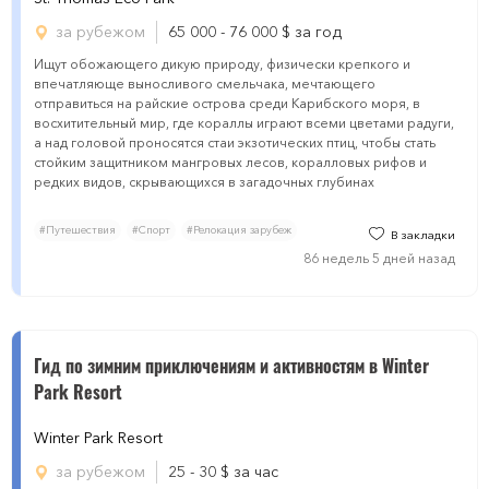
за рубежом
65 000 - 76 000
$
за год
Ищут обожающего дикую природу, физически крепкого и
впечатляюще выносливого смельчака, мечтающего
отправиться на райские острова среди Карибского моря, в
восхитительный мир, где кораллы играют всеми цветами радуги,
а над головой проносятся стаи экзотических птиц, чтобы стать
стойким защитником мангровых лесов, коралловых рифов и
редких видов, скрывающихся в загадочных глубинах
#Путешествия
#Спорт
#Релокация зарубеж
В закладки
86 недель 5 дней назад
Гид по зимним приключениям и активностям в Winter
Park Resort
Winter Park Resort
за рубежом
25 - 30
$
за час