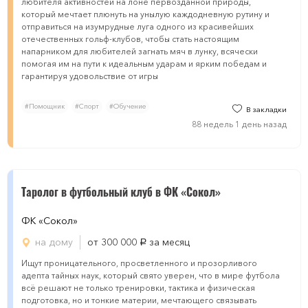
любителя активностей на лоне первозданной природы,
который мечтает плюнуть на унылую каждодневную рутину и
отправиться на изумрудные луга одного из красивейших
отечественных гольф-клубов, чтобы стать настоящим
напарником для любителей загнать мяч в лунку, всячески
помогая им на пути к идеальным ударам и ярким победам и
гарантируя удовольствие от игры
#Помощник
#Спорт
#Обучение
В закладки
88 недель 1 день назад
Таролог в футбольный клуб в ФК «Сокол»
ФК «Сокол»
на дому
от 300 000
за месяц
руб.
Ищут проницательного, просветленного и прозорливого
адепта тайных наук, который свято уверен, что в мире футбола
всё решают не только тренировки, тактика и физическая
подготовка, но и тонкие материи, мечтающего связывать