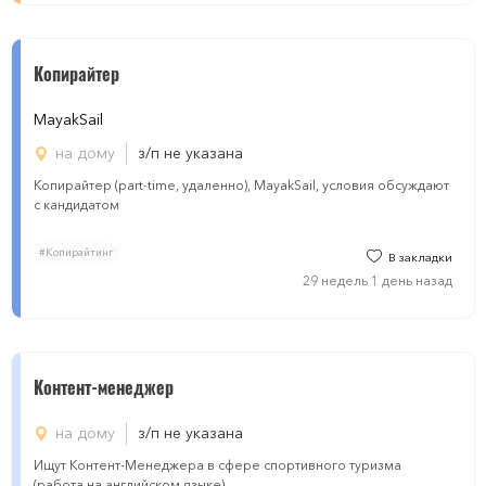
Копирайтер
MayakSail
на дому
з/п не указана
Копирайтер (part-time, удаленно), MayakSail, условия обсуждают
с кандидатом
#Копирайтинг
В закладки
29 недель 1 день назад
Контент-менеджер
на дому
з/п не указана
Ищут Контент-Менеджера в сфере спортивного туризма
(работа на английском языке)