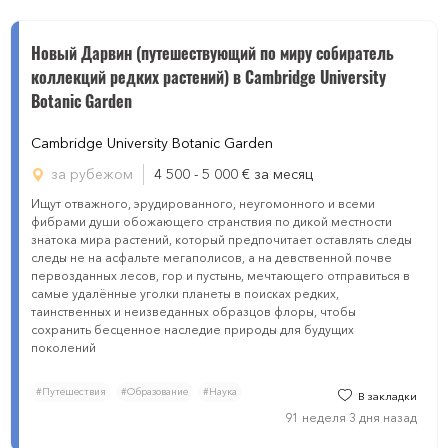
Новый Дарвин (путешествующий по миру собиратель
коллекций редких растений) в Cambridge University
Botanic Garden
Cambridge University Botanic Garden
за рубежом
4 500 - 5 000
€
за месяц
Ищут отважного, эрудированного, неугомонного и всеми
фибрами души обожающего странствия по дикой местности
знатока мира растений, который предпочитает оставлять следы
следы не на асфальте мегаполисов, а на девственной почве
первозданных лесов, гор и пустынь, мечтающего отправиться в
самые удалённые уголки планеты в поисках редких,
таинственных и неизведанных образцов флоры, чтобы
сохранить бесценное наследие природы для будущих
поколений
#Путешествия
#Образование
#Наука
В закладки
91 неделя 3 дня назад