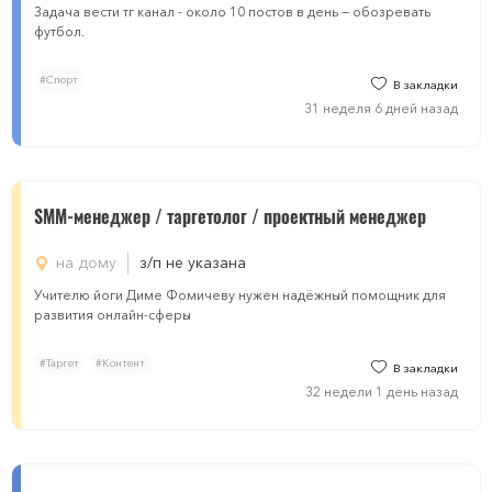
Задача вести тг канал - около 10 постов в день — обозревать
футбол.
#Спорт
В закладки
31 неделя 6 дней назад
SMM-менеджер / таргетолог / проектный менеджер
на дому
з/п не указана
Учителю йоги Диме Фомичеву нужен надёжный помощник для
развития онлайн-сферы
#Таргет
#Контент
В закладки
32 недели 1 день назад