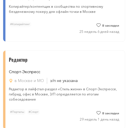
Копирайтер/контентщик в сообщества по спортивному
безденежному покеру для офлайн точки в Москве
#Копирайтинг
В закладки
25 недель 6 дней назад
Редактор
Спорт-Экспресс
в Москве и МО
з/п не указана
Редактор в лайфстал-раздел «Стиль жизни» в Спорт-Экспрессе,
гибрид, офис в Москве, З/П определяется по итогам
собеседования
#Порталы
#Спорт
В закладки
29 недель 1 день назад