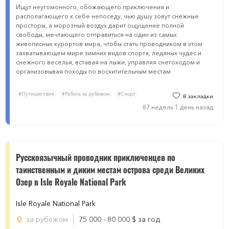
Ищут неугомонного, обожающего приключения и
располагающего к себе непоседу, чью душу зовут снежные
просторы, а морозный воздух дарит ощущение полной
свободы, мечтающего отправиться на один из самых
живописных курортов мира, чтобы стать проводником в этом
захватывающем мире зимних видов спорта, ледяных чудес и
снежного веселья, вставая на лыжи, управляя снегоходом и
организовывая походы по восхитительным местам
#Путешествия
#Работа за рубежом
#Спорт
В закладки
87 недель 1 день назад
Русскоязычный проводник приключенцев по
таинственным и диким местам острова среди Великих
Озер в Isle Royale National Park
Isle Royale National Park
за рубежом
75 000 - 80 000
$
за год