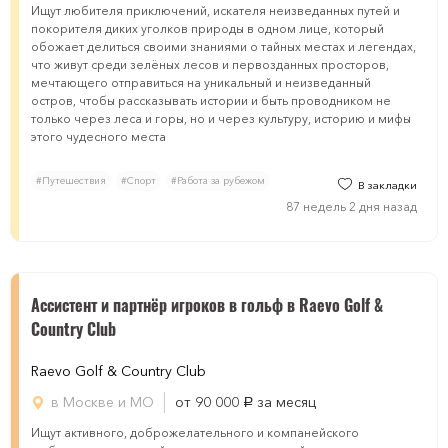
Ищут любителя приключений, искателя неизведанных путей и
покорителя диких уголков природы в одном лице, который
обожает делиться своими знаниями о тайных местах и легендах,
что живут среди зелёных лесов и первозданных просторов,
мечтающего отправиться на уникальный и неизведанный
остров, чтобы рассказывать истории и быть проводником не
только через леса и горы, но и через культуру, историю и мифы
этого чудесного места
#Путешествия
#Спорт
#Работа за рубежом
В закладки
87 недель 2 дня назад
Ассистент и партнёр игроков в гольф в Raevo Golf &
Country Club
Raevo Golf & Country Club
в Москве и МО
от 90 000
за месяц
руб.
Ищут активного, доброжелательного и компанейского