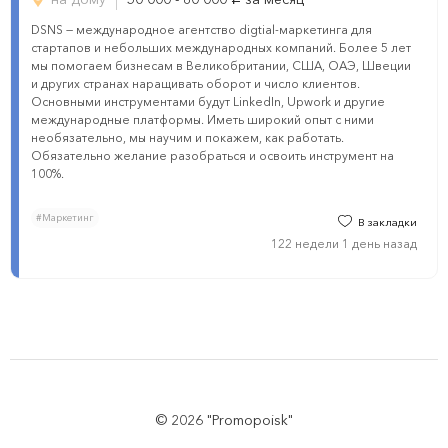
руб.
DSNS — международное агентство digtial-маркетинга для
стартапов и небольших международных компаний. Более 5 лет
мы помогаем бизнесам в Великобритании, США, ОАЭ, Швеции
и других странах наращивать оборот и число клиентов.
Основными инструментами будут LinkedIn, Upwork и другие
международные платформы. Иметь широкий опыт с ними
необязательно, мы научим и покажем, как работать.
Обязательно желание разобраться и освоить инструмент на
100%.
#Маркетинг
В закладки
122 недели 1 день назад
© 2026 "Promopoisk"