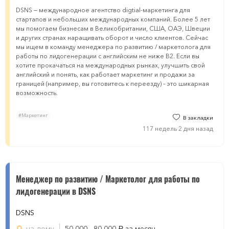
DSNS — международное агентство digtial-маркетинга для
стартапов и небольших международных компаний. Более 5 лет
мы помогаем бизнесам в Великобритании, США, ОАЭ, Швеции
и других странах наращивать оборот и число клиентов. Сейчас
мы ищем в команду менеджера по развитию / маркетолога для
работы по лидогенерации с английским не ниже B2. Если вы
хотите прокачаться на международных рынках, улучшить свой
английский и понять, как работает маркетинг и продажи за
границей (например, вы готовитесь к переезду) – это шикарная
возможность.
#Маркетинг
В закладки
117 недель 2 дня назад
Менеджер по развитию / Маркетолог для работы по
лидогенерации в DSNS
DSNS
на дому
50 000 - 80 000
за месяц