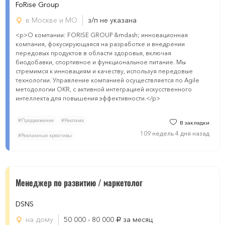
FoRise Group
в Москве и МО
з/п не указана
<p>О компании: FORISE GROUP &mdash; инновационная
компания, фокусирующаяся на разработке и внедрении
передовых продуктов в области здоровья, включая
биодобавки, спортивное и функциональное питание. Мы
стремимся к инновациям и качеству, используя передовые
технологии. Управление компанией осуществляется по Agile
методологии OKR, с активной интеграцией искусственного
интеллекта для повышения эффективности.</p>
#Продвижение
#Реклама
В закладки
109 недель 4 дня назад
#Рекламные креативы
​​​​Менеджер по развитию / маркетолог
DSNS
на дому
50 000 - 80 000
за месяц
руб.