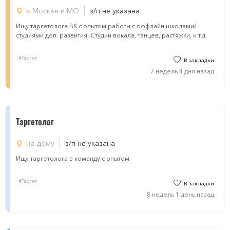
в Москве и МО
з/п не указана
Ищу таргетолога ВК с опытом работы с оффлайн школами/
студиями доп. развития. Студии вокала, танцев, растяжки, и т.д.
#Таргет
В закладки
7 недель 4 дня назад
Таргетолог
на дому
з/п не указана
Ищу таргетолога в команду с опытом
#Таргет
В закладки
8 недель 1 день назад