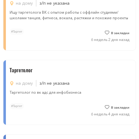
на дому
з/п не указана
Ищу таргетолога ВК с опытом работы с оффлайн студиями/
школами танцев, фитнеса, вокала, растяжки и похожие проекты
#Таргет
В закладки
6 недель 2 дня назад
Таргетолог
на дому
з/п не указана
Таргетолог по вк адс для инфобизнеса
#Таргет
В закладки
6 недель 4 дня назад