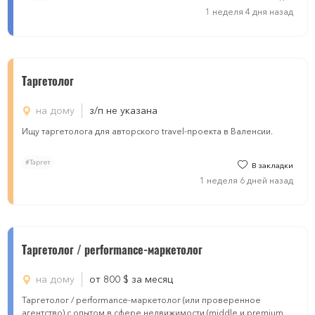
1 неделя 4 дня назад
Таргетолог
на дому
з/п не указана
Ищу таргетолога для авторского travel-проекта в Валенсии.
#Таргет
В закладки
1 неделя 6 дней назад
Таргетолог / performance-маркетолог
на дому
от 800
$
за месяц
Таргетолог / performance-маркетолог (или проверенное
агентство) с опытом в сфере недвижимости (middle и premium