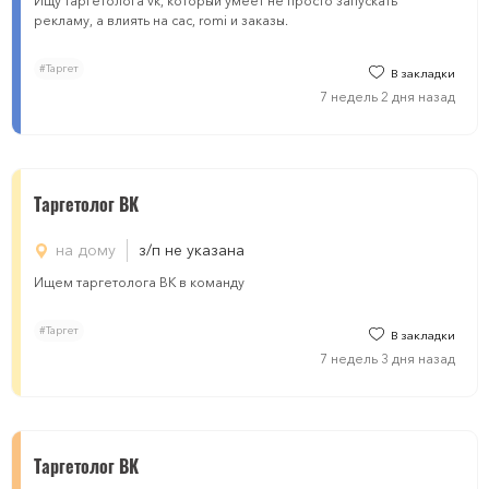
Ищу таргетолога vk, который умеет не просто запускать
рекламу, а влиять на cac, romi и заказы.
#Таргет
В закладки
7 недель 2 дня назад
Tаргетолог ВК
на дому
з/п не указана
Ищем таргетолога ВК в команду
#Таргет
В закладки
7 недель 3 дня назад
Таргетолог ВК