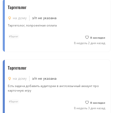
Таргетолог
на дому
з/п не указана
Таргетолог, попроектная оплата
#Таргет
В закладки
8 недель 2 дня назад
Таргетолог
на дому
з/п не указана
Есть задача добавить аудитории в англоязычный аккаунт про
карточную игру
#Таргет
В закладки
8 недель 3 дня назад