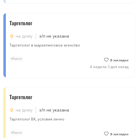
Таргетолог
на дому
з/п не указана
Таргетолог в маркетинговое агенство
#Таргет
В закладки
4 недели 3 дня назад
Таргетолог
на дому
з/п не указана
Таргетолог ВК, условия лично
#Таргет
В закладки