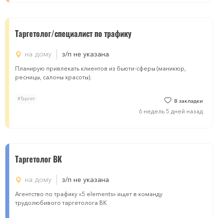
Таргетолог/специалист по трафику
на дому
з/п не указана
Планирую привлекать клиентов из бьюти-сферы (маникюр,
ресницы, салоны красоты).
#Таргет
В закладки
6 недель 5 дней назад
Таргетолог ВК
на дому
з/п не указана
Агентство по трафику «5 elements» ищет в команду
трудолюбивого таргетолога ВК