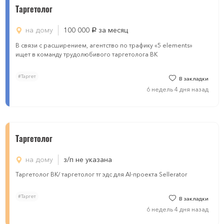
Таргетолог
на дому
100 000
за месяц
руб.
В связи с расширением, агентство по трафику «5 elements»
ищет в команду трудолюбивого таргетолога ВК
#Таргет
В закладки
6 недель 4 дня назад
Таргетолог
на дому
з/п не указана
Таргетолог ВК/ таргетолог тг эдс для AI-проекта Sellerator
#Таргет
В закладки
6 недель 4 дня назад