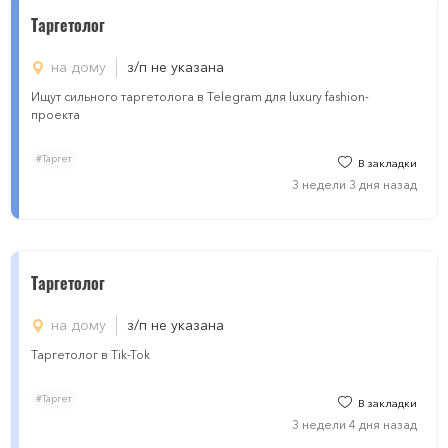
Таргетолог
на дому
з/п не указана
Ищут сильного таргетолога в Telegram для luxury fashion-
проекта
#Таргет
В закладки
3 недели 3 дня назад
Таргетолог
на дому
з/п не указана
Таргетолог в Tik-Tok
#Таргет
В закладки
3 недели 4 дня назад