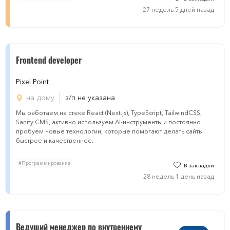
27 недель 5 дней назад
Frontend developer
Pixel Point
на дому
з/п не указана
Мы работаем на стеке React (Next.js), TypeScript, TailwindCSS,
Sanity CMS, активно используем AI-инструменты и постоянно
пробуем новые технологии, которые помогают делать сайты
быстрее и качественнее.
#Программирование
В закладки
28 недель 1 день назад
Ведущий менеджер по внутреннему