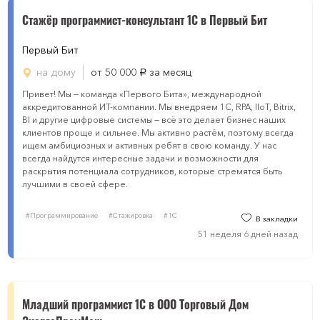
Стажёр программист-консультант 1С в Первый Бит
Первый Бит
на дому
от 50 000
за месяц
руб.
Привет! Мы — команда «Первого Бита», международной
аккредитованной ИТ-компании. Мы внедряем 1С, RPA, IIoT, Bitrix,
BI и другие цифровые системы — всё это делает бизнес наших
клиентов проще и сильнее. Мы активно растём, поэтому всегда
ищем амбициозных и активных ребят в свою команду. У нас
всегда найдутся интересные задачи и возможности для
раскрытия потенциала сотрудников, которые стремятся быть
лучшими в своей сфере.
#Программирование
#Стажировка
#1С
В закладки
51 неделя 6 дней назад
Младший программист 1C в ООО Торговый Дом