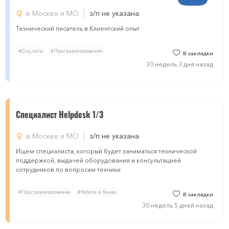
в Москве и МО
з/п не указана
Технический писатель в Клиентский опыт
#Соц.сети
#Программирование
В закладки
30 недель 3 дня назад
Специалист Helpdesk 1/3
в Москве и МО
з/п не указана
Ищем специалиста, который будет заниматься технической
поддержкой, выдачей оборудования и консультацией
сотрудников по вопросам техники
#Программирование
#Работа в банке
В закладки
30 недель 5 дней назад