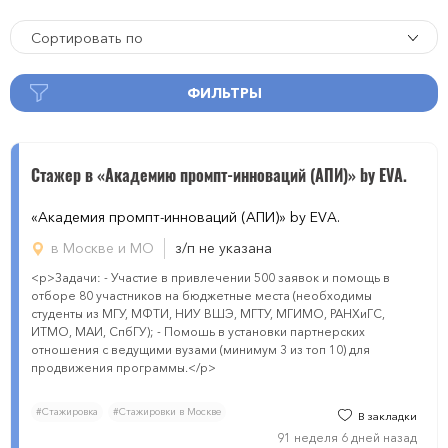
Сортировать по
ФИЛЬТРЫ
Стажер в «Академию промпт-инноваций (АПИ)» by EVA.
«Академия промпт-инноваций (АПИ)» by EVA.
в Москве и МО
з/п не указана
<p>Задачи: - Участие в привлечении 500 заявок и помощь в
отборе 80 участников на бюджетные места (необходимы
студенты из МГУ, МФТИ, НИУ ВШЭ, МГТУ, МГИМО, РАНХиГС,
ИТМО, МАИ, СпбГУ); - Помошь в установки партнерских
отношения с ведущими вузами (минимум 3 из топ 10) для
продвижения программы.</p>
#Стажировка
#Стажировки в Москве
В закладки
91 неделя 6 дней назад