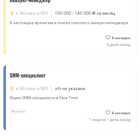
Аккаунт-менеджер
в Москве и МО
100 000 - 140 000
за месяц
руб.
В настоящее время мы в поиске классного аккаунт-менеджера
В закладки
6 дней назад
SMM-специалист
в Москве и МО
з/п не указана
Ищем SMM-специалиста в Face Time
#Контент
В закладки
1 неделя 1 день назад