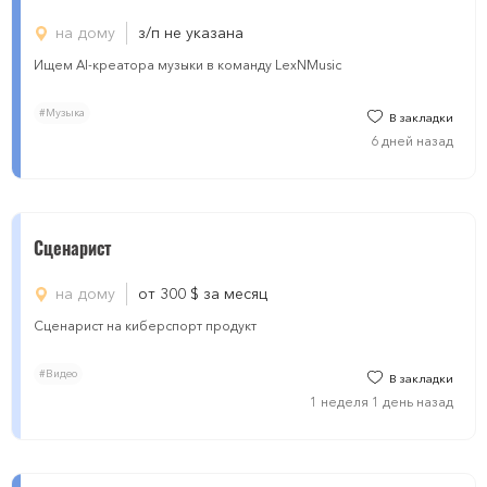
на дому
з/п не указана
Ищем AI-креатора музыки в команду LexNMusic
#Музыка
В закладки
6 дней назад
Сценарист
на дому
от 300
$
за месяц
Сценарист на киберспорт продукт
#Видео
В закладки
1 неделя 1 день назад