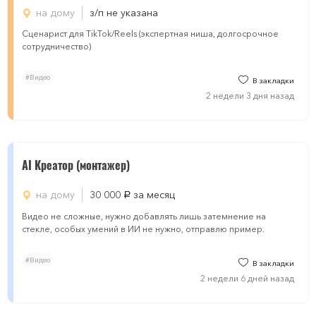
на дому
з/п не указана
Сценарист для TikTok/Reels (экспертная ниша, долгосрочное
сотрудничество)
#Видео
В закладки
2 недели 3 дня назад
AI Креатор (монтажер)
на дому
30 000
за месяц
руб.
Видео не сложные, нужно добавлять лишь затемнение на
стекле, особых умений в ИИ не нужно, отправлю пример.
#Видео
В закладки
2 недели 6 дней назад