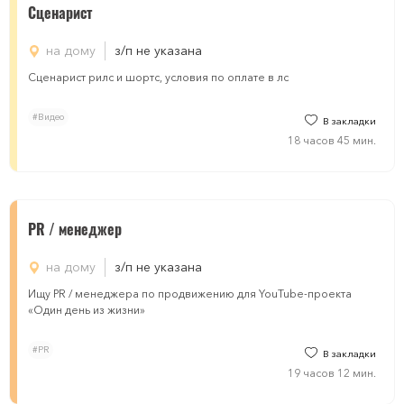
Сценарист
на дому
з/п не указана
Сценарист рилс и шортс, условия по оплате в лс
#Видео
В закладки
18 часов 45 мин.
PR / менеджер
на дому
з/п не указана
Ищу PR / менеджера по продвижению для YouTube-проекта
«Один день из жизни»
#PR
В закладки
19 часов 12 мин.