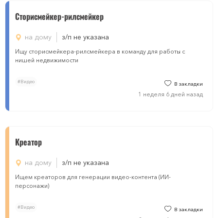
Сторисмейкер-рилсмейкер
на дому
з/п не указана
Ищу сторисмейкера-рилсмейкера в команду для работы с
нишей недвижимости
#Видео
В закладки
1 неделя 6 дней назад
Креатор
на дому
з/п не указана
Ищем креаторов для генерации видео-контента (ИИ-
персонажи)
#Видео
В закладки