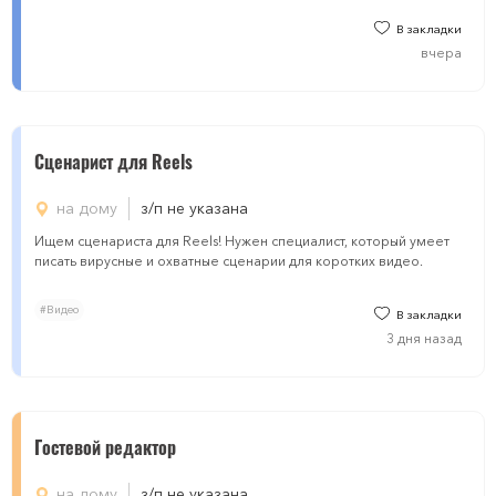
В закладки
вчера
Сценарист для Reels
на дому
з/п не указана
Ищем сценариста для Reels! Нужен специалист, который умеет
писать вирусные и охватные сценарии для коротких видео.
#Видео
В закладки
3 дня назад
Гостевой редактор
на дому
з/п не указана