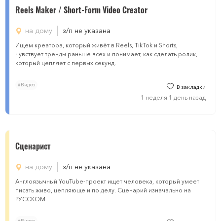
Reels Maker / Short-Form Video Creator
на дому
з/п не указана
Ищем креатора, который живёт в Reels, TikTok и Shorts,
чувствует тренды раньше всех и понимает, как сделать ролик,
который цепляет с первых секунд.
#Видео
В закладки
1 неделя 1 день назад
Сценарист
на дому
з/п не указана
Англоязычный YouTube-проект ищет человека, который умеет
писать живо, цепляюще и по делу. Сценарий изначально на
РУССКОМ
#Видео