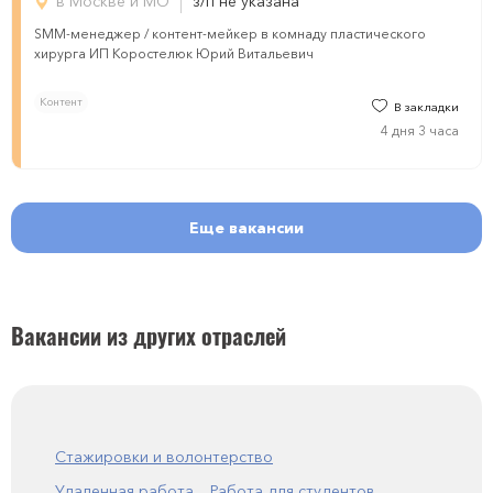
в Москве и МО
з/п не указана
SMM-менеджер / контент-мейкер в комнаду пластического
хирурга ИП Коростелюк Юрий Витальевич
Контент
В закладки
4 дня 3 часа
Еще вакансии
Вакансии из других отраслей
Стажировки и волонтерство
Удаленная работа
Работа для студентов