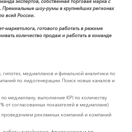
манда экспертов, собственная торговая марка с
е. Премиальные шоу-румы в крупнейших регионах
по всей России.
ет-маркетолога, готового работать в режиме
ичивать количество продаж и работать в команде
, гипотез, медиапланов и финальной аналитики по
паний по лидогенерации. Поиск новых каналов и
о медиаплану, выполнение KPI по количеству
0% от согласованных показателей в медиаплане)
за проведением рекламных компаний и компаний
ь работы дизайнеров, фрилансеров и др.