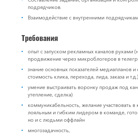
подрядчиков.
Взаимодействие с внутренними подрядчиками
Требования
опыт с запуском рекламных каналов руками (н
продвижение через микроблогеров в телегр
знание основных показателей медиапланов и
стоимость клика, перехода, лида, заказа и т.д.
умение выстраивать воронку продаж под кана
утепление, сделка)
коммуникабельность, желание участвовать в
лояльным и гибким лидером в команде, готов
но и с людьми оффлайн
многозадачность,