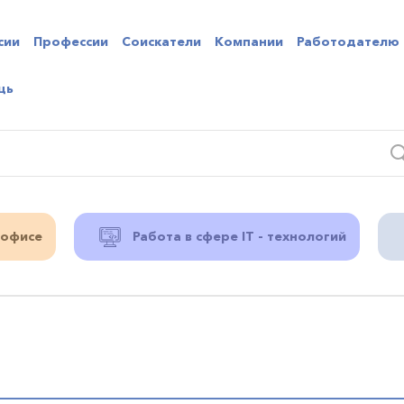
сии
Профессии
Соискатели
Компании
Работодателю
щь
 офисе
Работа в сфере IT - технологий