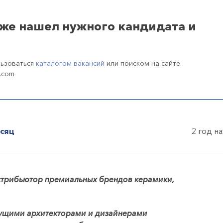
уже нашел нужного кандидата и
льзоваться
каталогом вакансий
или поиском на сайте.
.com
есяц
2 год н
стрибьютор премиальных брендов керамики,
едущими архитекторами и дизайнерами