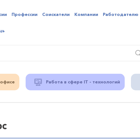
сии
Профессии
Соискатели
Компании
Работодателю
щь
 офисе
Работа в сфере IT - технологий
рс