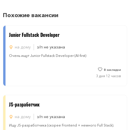
Похожие вакансии
Junior Fullstack Developer
на дому
з/п не указана
Очень ищут Junior Fullstack Developer (AI-first)
В закладки
3 дня 12 часов
JS-разработчик
на дому
з/п не указана
Ищу JS-разработчика (скорее Frontend + немного Full Stack).