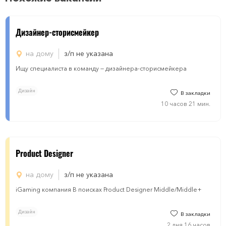
Дизайнер-сторисмейкер
на дому
з/п не указана
Ищу специалиста в команду — дизайнера-сторисмейкера
Дизайн
В закладки
10 часов 21 мин.
Product Designer
на дому
з/п не указана
iGaming компания В поисках Product Designer Middle/Middle+
Дизайн
В закладки
2 дня 16 часов