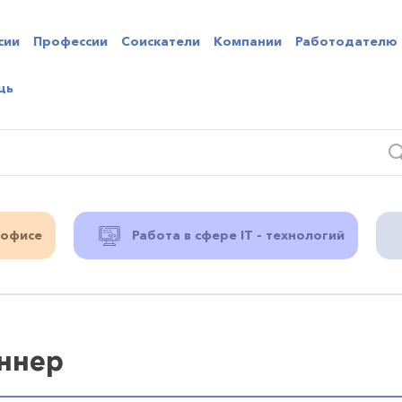
сии
Профессии
Соискатели
Компании
Работодателю
щь
 офисе
Работа в сфере IT - технологий
ннер