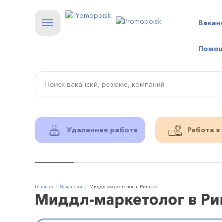
Вакан
Помо
Удаленная работа
Работа в
Главная
Вакансии
Миддл-маркетолог в Риннер
Миддл-маркетолог в Ри