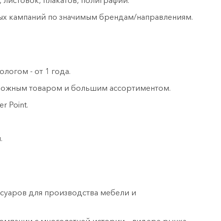
, листовок, плакатов, полиграфии.
ых кампаний по значимым брендам/направлениям.
огом - от 1 года.
сложным товаром и большим ассортиментом.
r Point.
.
суаров для производства мебели и