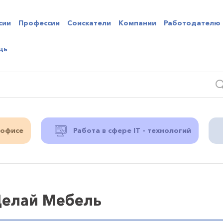
сии
Профессии
Соискатели
Компании
Работодателю
щь
 офисе
Работа в сфере IT - технологий
Делай Мебель