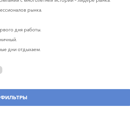
омпании с многолетней истории – лидере рынка.
ессионалов рынка.
рвого дня работы.
ничный.
чные дни отдыхаем.
ФИЛЬТРЫ