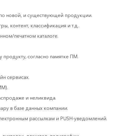
 по новой, и существующей продукции.
ы, контент, классификация и т.д..
ном/печатном каталоге.
 продукту, согласно памятке ПМ.
йн сервисах.
MM).
аспродаже и неликвида.
ру в базе данных компании.
электронным рассылкам и PUSH-уведомлений.