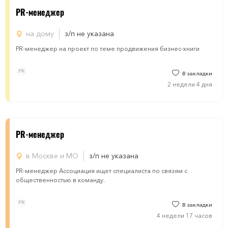
PR-менеджер
на дому
з/п не указана
PR-менеджер на проект по теме продвижения бизнес-книги
PR
В закладки
2 недели 4 дня
PR-менеджер
в Москве и МО
з/п не указана
PR-менеджер Ассоциация ищет специалиста по связям с
общественностью в команду.
PR
В закладки
4 недели 17 часов