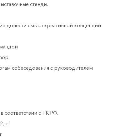
 выставочные стенды.
ие донести смысл креативной концепции
омандой
shop
тогам собеседования с руководителем
 соответствии с ТК РФ.
2, к1
т