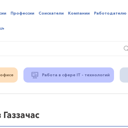
сии
Профессии
Соискатели
Компании
Работодателю
щь
 офисе
Работа в сфере IT - технологий
 Газзачас