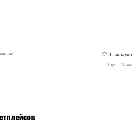
аленно)
В закладки
1 день 21 час
етплейсов