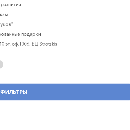
 развития
икам
туков"
рованные подарки
 эт, оф.1006, БЦ Strotskis
ФИЛЬТРЫ