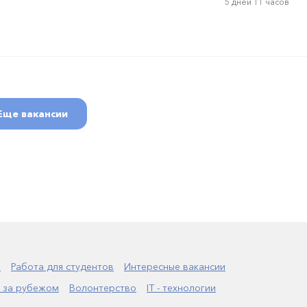
5 дней 11 часов
Еще вакансии
а
Работа для студентов
Интересные вакансии
 за рубежом
Волонтерство
IT - технологии