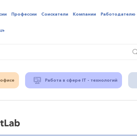
сии
Профессии
Соискатели
Компании
Работодателю
щь
 офисе
Работа в сфере IT - технологий
tLab