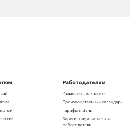
елям
Работодателям
нсий
Разместить вакансию
езюме
Производственный календарь
мпаний
Тарифы и Цены
фессий
Зарегистрироваться как
работодатель