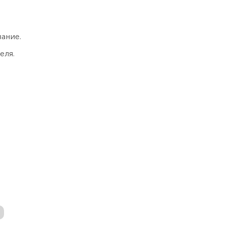
ание.
еля.