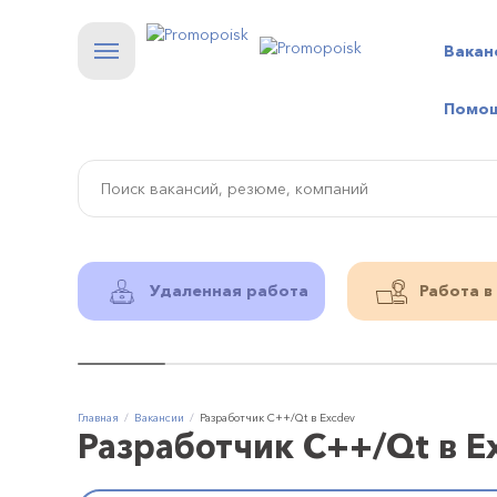
Вакан
Помо
Удаленная работа
Работа в
Главная
Вакансии
Разработчик C++/Qt в Excdev
Разработчик C++/Qt в E