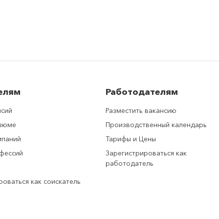
елям
Работодателям
нсий
Разместить вакансию
езюме
Производственный календарь
мпаний
Тарифы и Цены
фессий
Зарегистрироваться как
работодатель
роваться как соискатель