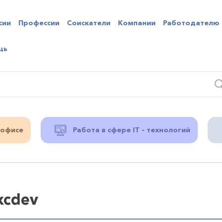
сии
Профессии
Соискатели
Компании
Работодателю
щь
 офисе
Работа в сфере IT - технологий
xcdev