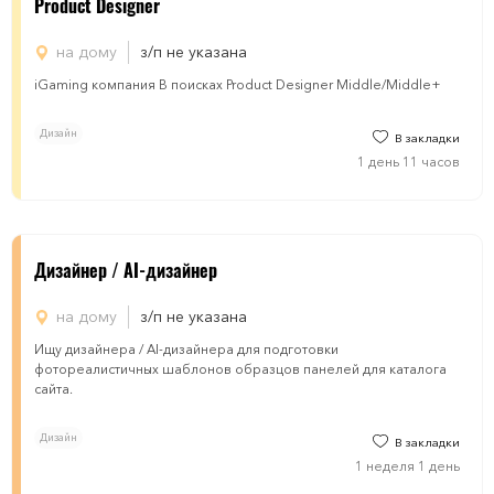
Product Designer
на дому
з/п не указана
iGaming компания В поисках Product Designer Middle/Middle+
Дизайн
В закладки
1 день 11 часов
Дизайнер / AI-дизайнер
на дому
з/п не указана
Ищу дизайнера / AI-дизайнера для подготовки
фотореалистичных шаблонов образцов панелей для каталога
сайта.
Дизайн
В закладки
1 неделя 1 день