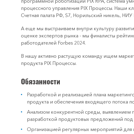
программной роботизации PIX RPA, система умн
процессного управления PIX Процессы. Наши кли
Счетная палата РФ, S7, Норильский никель, НИУ
А еще мы выстраиваем внутри культуру развития
оценке экспертов рынка - мы финалисты рейтинг
работодателей Forbes 2024.
В нашу активно растущую команду ищем марке
продукта PIX Процессы.
Обязанности
Разработкой и реализацией плана маркетинг
продукта и обеспечения входящего потока п
Анализом конкурентной среды, выявлением п
разработкой продуктовых предложений под 
Организацией регулярных мероприятий для п