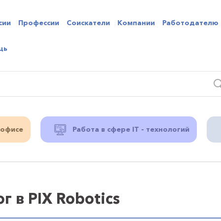
сии
Профессии
Соискатели
Компании
Работодателю
щь
 офисе
Работа в сфере IT - технологий
 в PIX Robotics