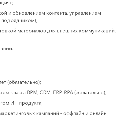
нциях;
вкой и обновлением контента, управлением
м подрядчиком);
товкой материалов для внешних коммуникаций,
аний.
ет (обязательно);
м класса BPM, CRM, ERP, RPA (желательно);
нгом ИТ продукта;
аркетинговых кампаний – оффлайн и онлайн.