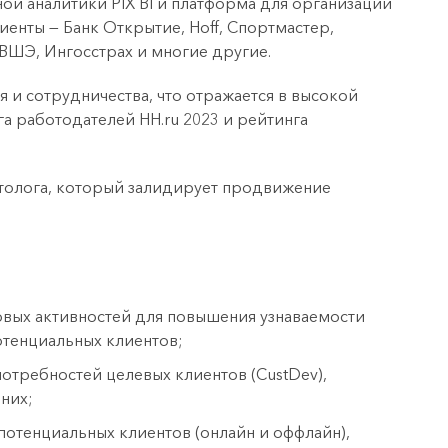
ой аналитики PIX BI и платформа для организации
енты — Банк Открытие, Hoff, Спортмастер,
 ВШЭ, Ингосстрах и многие другие.
 и сотрудничества, что отражается в высокой
а работодателей HH.ru 2023 и рейтинга
толога, который залидирует продвижение
овых активностей для повышения узнаваемости
отенциальных клиентов;
отребностей целевых клиентов (CustDev),
них;
отенциальных клиентов (онлайн и оффлайн),