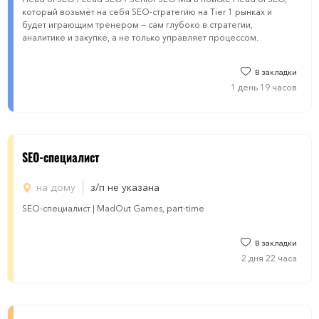
который возьмёт на себя SEO-стратегию на Tier 1 рынках и
будет играющим тренером — сам глубоко в стратегии,
аналитике и закупке, а не только управляет процессом.
В закладки
1 день 19 часов
SEO-специалист
на дому
з/п не указана
SEO-специалист | MadOut Games, part-time
В закладки
2 дня 22 часа