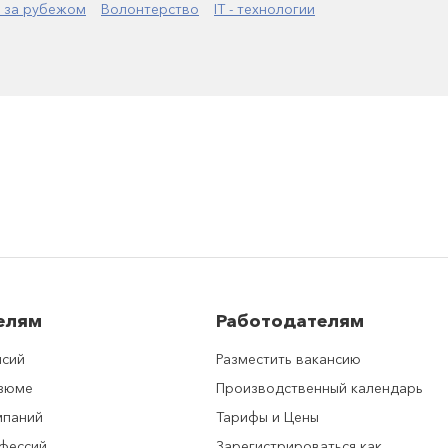
 за рубежом
Волонтерство
IT - технологии
елям
Работодателям
нсий
Разместить вакансию
езюме
Производственный календарь
мпаний
Тарифы и Цены
фессий
Зарегистрироваться как