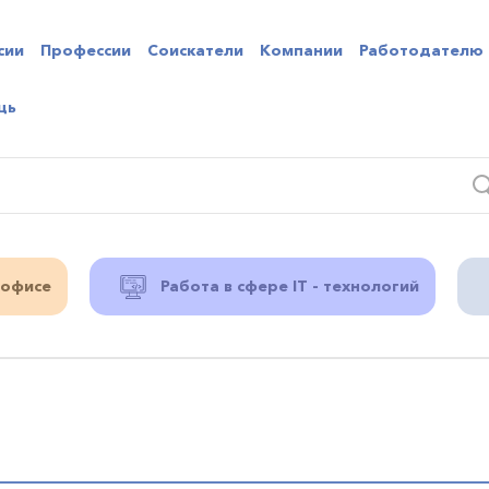
сии
Профессии
Соискатели
Компании
Работодателю
щь
 офисе
Работа в сфере IT - технологий