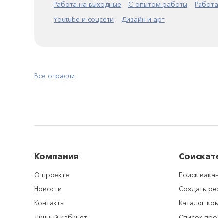
Работа на выходные
С опытом работы
Работа
Youtube и соцсети
Дизайн и арт
Все отрасли
Компания
Соискат
О проекте
Поиск вака
Новости
Создать р
Контакты
Каталог ко
Личный кабинет
Список про