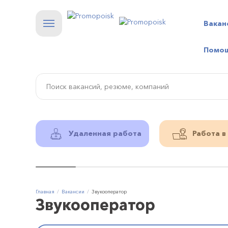
Вакан
Помо
Удаленная работа
Работа в
Главная
Вакансии
Звукооператор
Звукооператор