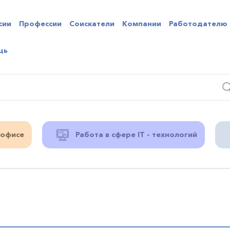
сии
Профессии
Соискатели
Компании
Работодателю
щь
 офисе
Работа в сфере IT - технологий