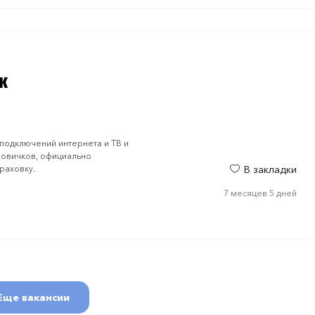
к
подключений интернета и ТВ и
новичков, официально
раховку.
В закладки
7 месяцев 5 дней
Еще вакансии