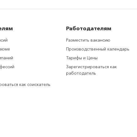
елям
Работодателям
нсий
Разместить вакансию
езюме
Производственный календарь
мпаний
Тарифы и Цены
фессий
Зарегистрироваться как
работодатель
роваться как соискатель