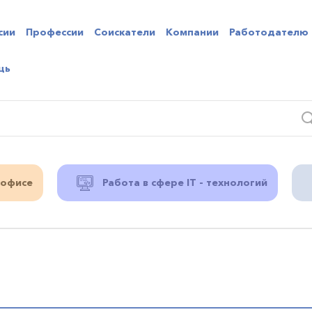
сии
Профессии
Соискатели
Компании
Работодателю
щь
 офисе
Работа в сфере IT - технологий