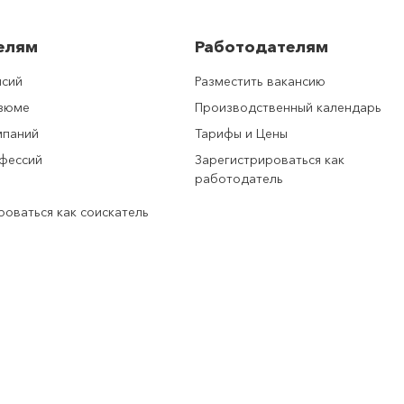
елям
Работодателям
нсий
Разместить вакансию
езюме
Производственный календарь
мпаний
Тарифы и Цены
фессий
Зарегистрироваться как
работодатель
роваться как соискатель