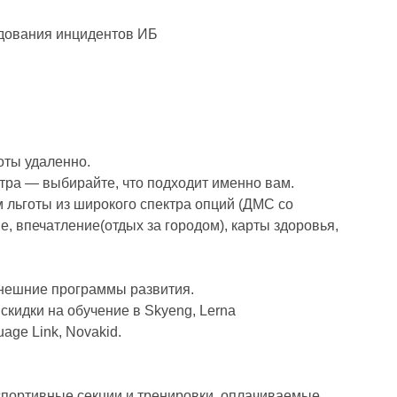
дования инцидентов ИБ
оты удаленно.
0 утра — выбирайте, что подходит именно вам.
 льготы из широкого спектра опций (ДМС со
е, впечатление(отдых за городом), карты здоровья,
внешние программы развития.
кидки на обучение в Skyeng, Lerna
uage Link, Novakid.
портивные секции и тренировки. оплачиваемые