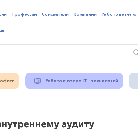
сии
Профессии
Соискатели
Компании
Работодателю
щь
 офисе
Работа в сфере IT - технологий
нутреннему аудиту