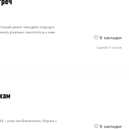
треч
торый умеет находить подход к
иенту реально захотелось к нам
В закладки
6 дней 6 часов
жам
d — опыт необязателен, берём с
В закладки