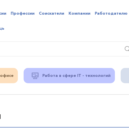
сии
Профессии
Соискатели
Компании
Работодателю
щь
 офисе
Работа в сфере IT - технологий
м