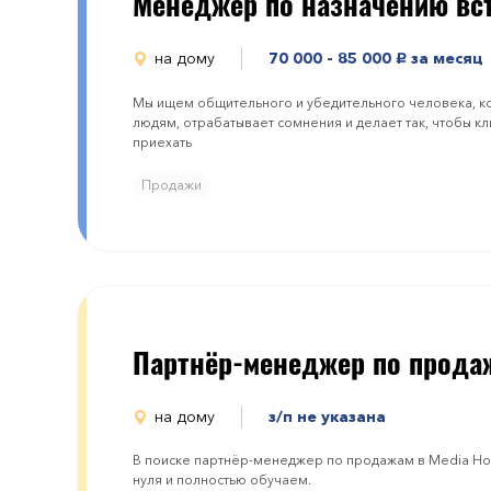
Менеджер по назначению вс
на дому
70 000 - 85 000
за месяц
руб.
Мы ищем общительного и убедительного человека, ко
людям, отрабатывает сомнения и делает так, чтобы кл
приехать
Продажи
Партнёр-менеджер по прода
на дому
з/п не указана
В поиске партнёр-менеджер по продажам в Media Hol
нуля и полностью обучаем.