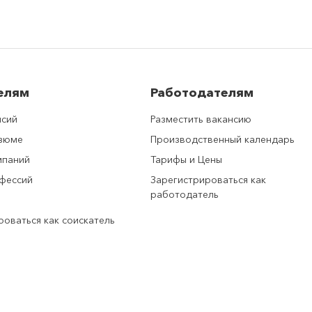
елям
Работодателям
нсий
Разместить вакансию
езюме
Производственный календарь
мпаний
Тарифы и Цены
фессий
Зарегистрироваться как
работодатель
роваться как соискатель