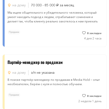
на дому
70 000 - 85 000
за месяц
руб.
Мы ищем общительного и убедительного человека, который
умеет находить подход к людям, отрабатывает сомнения и
делает так, чтобы клиенту реально захотелось к нам приехать
Продажи
В закладки
4 дня 2 часа
Партнёр-менеджер по продажам
на дому
з/п не указана
В поиске партнёр-менеджер по продажам в Media Hold — опыт
необязателен, берём с нуля и полностью обучаем.
Продажи
В закладки
2 недели 1 день