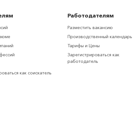
елям
Работодателям
нсий
Разместить вакансию
езюме
Производственный календарь
мпаний
Тарифы и Цены
фессий
Зарегистрироваться как
работодатель
роваться как соискатель