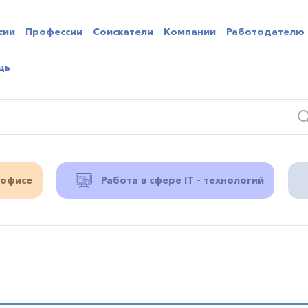
сии
Профессии
Соискатели
Компании
Работодателю
щь
 офисе
Работа в сфере IT - технологий