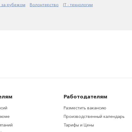
 за рубежом
Волонтерство
IT - технологии
елям
Работодателям
нсий
Разместить вакансию
езюме
Производственный календарь
мпаний
Тарифы и Цены