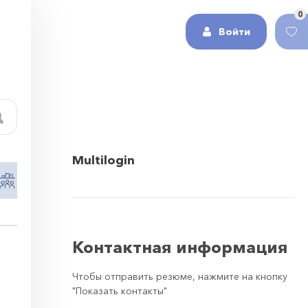
0
Войти
Multilogin
Работа в сфере HR и рекрутинг
Работа в 
Контактная информация
Чтобы отправить резюме, нажмите на кнопку
"Показать контакты"