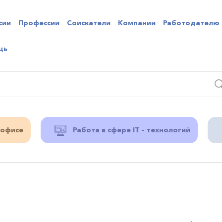
сии
Профессии
Соискатели
Компании
Работодателю
щь
 офисе
Работа в сфере IT - технологий