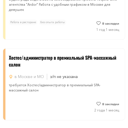
агентства "Ardor" Работа с удобным графиком в Москве для
девушек
Работа в ресторане
Без опыта работы
В закладки
1 год 1 месяц
​​​Хостес/администратор в премиальный SPA-массажный
салон
в Москве и МО
з/п не указана
требуется ​​​Хостес/администратор в премиальный SPA-
массажный салон
В закладки
2 года 1 месяц