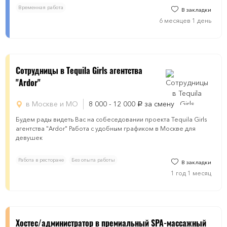
Временная работа
В закладки
6 месяцев 1 день
Сотрудницы в Tequila Girls агентства
"Ardor"
в Москве и МО
8 000 - 12 000
за смену
руб.
Будем рады видеть Вас на собеседовании проекта Tequila Girls
агентства "Ardor" Работа с удобным графиком в Москве для
девушек
Работа в ресторане
Без опыта работы
В закладки
1 год 1 месяц
​​​Хостес/администратор в премиальный SPA-массажный