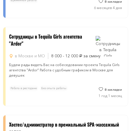
Временная работа
В закладки
6 месяцев 4 дня
Сотрудницы в Tequila Girls агентства
"Ardor"
в Москве и МО
8 000 - 12 000
за смену
руб.
Будем рады видеть Вас на собеседовании проекта Tequila Girls
агентства "Ardor" Работа с удобным графиком в Москве для
девушек
Работа в ресторане
Без опыта работы
В закладки
1 год 1 месяц
​​​Хостес/администратор в премиальный SPA-массажный