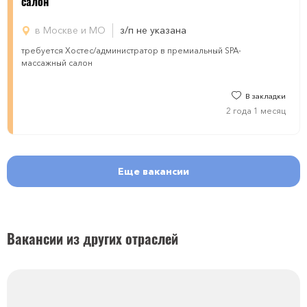
салон
в Москве и МО
з/п не указана
требуется ​​​Хостес/администратор в премиальный SPA-
массажный салон
В закладки
2 года 1 месяц
Еще вакансии
Вакансии из других отраслей