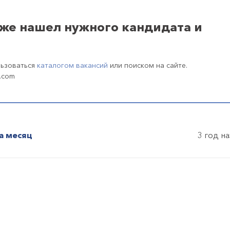
уже нашел нужного кандидата и
льзоваться
каталогом вакансий
или поиском на сайте.
.com
а месяц
3 год н