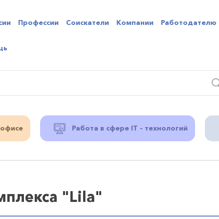
сии
Профессии
Соискатели
Компании
Работодателю
щь
 офисе
Работа в сфере IT - технологий
плекса "Lila"