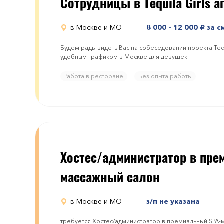
Сотрудницы в Tequila Girls а
в Москве и МО
8 000 - 12 000
за с
руб.
Будем рады видеть Вас на собеседовании проекта Tequil
удобным графиком в Москве для девушек
Работа в ресторане
Без опыта работы
​​​Хостес/администратор в пр
массажный салон
в Москве и МО
з/п не указана
требуется ​​​Хостес/администратор в премиальный SPA