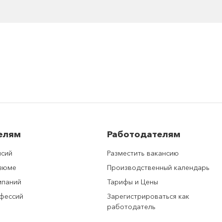
елям
Работодателям
нсий
Разместить вакансию
езюме
Производственный календарь
мпаний
Тарифы и Цены
фессий
Зарегистрироваться как
работодатель