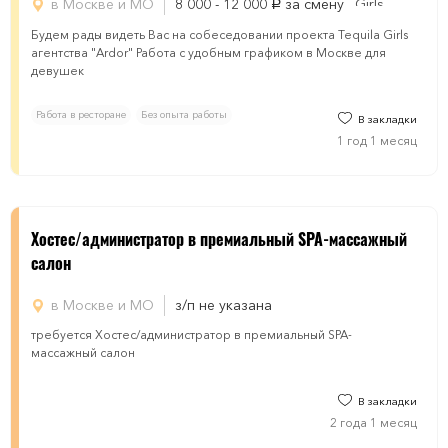
в Москве и МО
8 000 - 12 000
за смену
руб.
Будем рады видеть Вас на собеседовании проекта Tequila Girls
агентства "Ardor" Работа с удобным графиком в Москве для
девушек
Работа в ресторане
Без опыта работы
В закладки
1 год 1 месяц
​​​Хостес/администратор в премиальный SPA-массажный
салон
в Москве и МО
з/п не указана
требуется ​​​Хостес/администратор в премиальный SPA-
массажный салон
В закладки
2 года 1 месяц