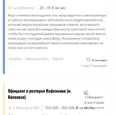
за рубежом
25 - 35
€
за час
Ищут истинное воплощение зла, прирожденного манипулятора
и глубоко презирающего абсолютно всех людей мизантропа,
который лишен малейших признаков совести, мечтающего
стать частью адской команды абьюзеров культовой закусочной,
чтобы без последствий давать вырываться наружу своей желчи,
сеять вокруг гнетущую атмосферу, болезненно оскорблять
пришедших за вкуснейшей едой посетителей и выставлять на
показ всю их ничтожность
Релокация
Работа в ресторане
Креатив
В закладки
1 год 11 месяцев
Официант в ресторан Кофемания (м.
Киевская)
в Москве и МО
150 000 - 250 000
за месяц
руб.