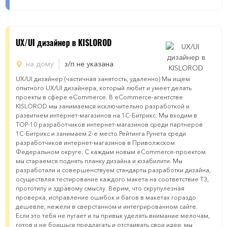
UX/UI дизайнер в KISLOROD
на дому
з/п не указана
UX/UI дизайнер (частичная занятость, удаленно) Мы ищем
опытного UX/UI дизайнера, который любит и умеет делать
проекты в сфере eCommerce. В eCommerce-агентстве
KISLOROD мы занимаемся исключительно разработкой и
развитием интернет-магазинов на 1С-Битрикс. Мы входим в
TOP-10 разработчиков интернет-магазинов среди партнеров
1C-Битрикс и занимаем 2-е место Рейтинга Рунета среди
разработчиков интернет-магазинов в Приволжском
Федеральном округе. С каждым новым eCommerce-проектом
мы стараемся поднять планку дизайна и юзабилити. Мы
разработали и совершенствуем стандарты разработки дизайна,
осуществляя тестирование каждого макета на соответствие ТЗ,
прототипу и здравому смыслу. Верим, что скрупулезная
проверка, исправление ошибок и багов в макетах гораздо
дешевле, нежели в сверстанном и интегрированном сайте.
Если это тебя не пугает и ты привык уделять внимание мелочам,
готов и не боишься предлагать и отстаивать свои идеи, мы