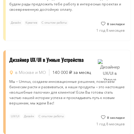
будем рады предложить тебе работу в интересных проектах и
своевременную достойную оплату.
Дизайн
Креатив
С опытом работы
В закладки
1 год 8 месяцев
Дизайнер UX/UI в Умные Устройства
в Москве и МО
140 000
за месяц
руб.
Мы — Umnus, создаем инновационные решения, помогаем
бизнесам расти и развиваться, а наши продукты — это настоящие
«волшебные палочки» для клиентов! Если Вы готовы стать
частью нашей истории успеха и прокладывать путь к новым
вершинам, мы ждем Вас!
UX/UI
Дизайн
С опытом работы
В закладки
1 год 8 месяцев