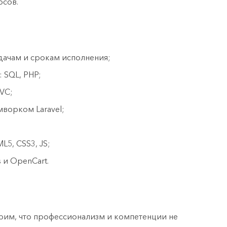
осов.
дачам и срокам исполнения;
 SQL, PHP;
VC;
ворком Laravel;
5, CSS3, JS;
 и OpenCart.
верим, что профессионализм и компетенции не