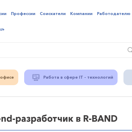
сии
Профессии
Соискатели
Компании
Работодателю
щь
 офисе
Работа в сфере IT - технологий
end-разработчик в R-BAND