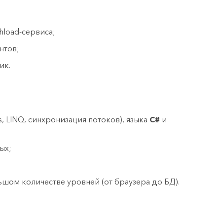
hload-сервиса;
нтов;
ик.
s, LINQ, синхронизация потоков), языка
С#
и
ых;
шом количестве уровней (от браузера до БД).