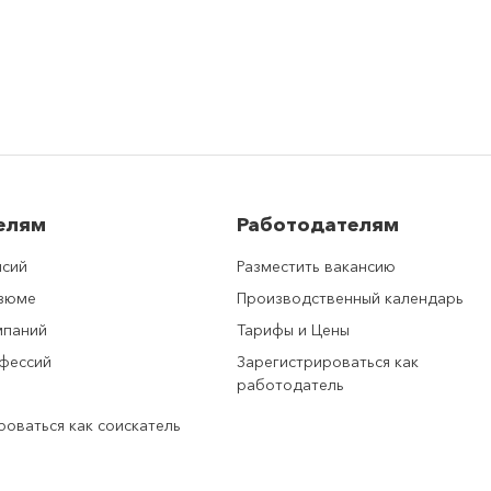
елям
Работодателям
нсий
Разместить вакансию
езюме
Производственный календарь
мпаний
Тарифы и Цены
фессий
Зарегистрироваться как
работодатель
роваться как соискатель