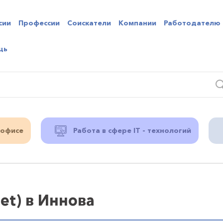
сии
Профессии
Соискатели
Компании
Работодателю
щь
 офисе
Работа в сфере IT - технологий
et) в Иннова