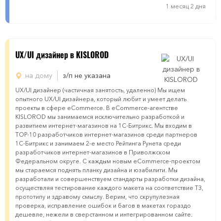
1 месяц 2 дня
UX/UI дизайнер в KISLOROD
на дому
з/п не указана
UX/UI дизайнер (частичная занятость, удаленно) Мы ищем
опытного UX/UI дизайнера, который любит и умеет делать
проекты в сфере eCommerce. В eCommerce-агентстве
KISLOROD мы занимаемся исключительно разработкой и
развитием интернет-магазинов на 1С-Битрикс. Мы входим в
TOP-10 разработчиков интернет-магазинов среди партнеров
1C-Битрикс и занимаем 2-е место Рейтинга Рунета среди
разработчиков интернет-магазинов в Приволжском
Федеральном округе. С каждым новым eCommerce-проектом
мы стараемся поднять планку дизайна и юзабилити. Мы
разработали и совершенствуем стандарты разработки дизайна,
осуществляя тестирование каждого макета на соответствие ТЗ,
прототипу и здравому смыслу. Верим, что скрупулезная
проверка, исправление ошибок и багов в макетах гораздо
дешевле, нежели в сверстанном и интегрированном сайте.