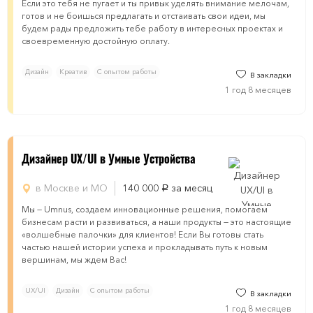
Если это тебя не пугает и ты привык уделять внимание мелочам,
готов и не боишься предлагать и отстаивать свои идеи, мы
будем рады предложить тебе работу в интересных проектах и
своевременную достойную оплату.
Дизайн
Креатив
С опытом работы
В закладки
1 год 8 месяцев
Дизайнер UX/UI в Умные Устройства
в Москве и МО
140 000
за месяц
руб.
Мы — Umnus, создаем инновационные решения, помогаем
бизнесам расти и развиваться, а наши продукты — это настоящие
«волшебные палочки» для клиентов! Если Вы готовы стать
частью нашей истории успеха и прокладывать путь к новым
вершинам, мы ждем Вас!
UX/UI
Дизайн
С опытом работы
В закладки
1 год 8 месяцев