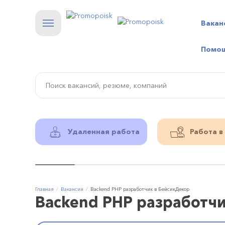
Вакан
Помо
Удаленная работа
Работа в
Главная
Вакансии
Backend PHP разработчик в БейсикДекор
Backend PHP разработч