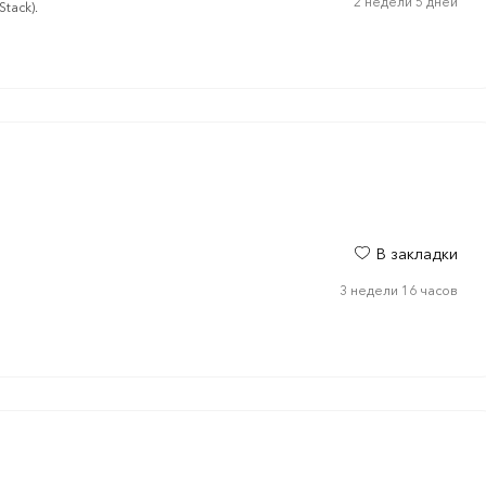
2 недели 5 дней
tack).
В закладки
3 недели 16 часов