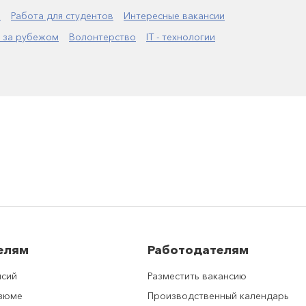
а
Работа для студентов
Интересные вакансии
 за рубежом
Волонтерство
IT - технологии
елям
Работодателям
нсий
Разместить вакансию
езюме
Производственный календарь