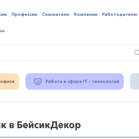
сии
Профессии
Соискатели
Компании
Работодателю
щь
 офисе
Работа в сфере IT - технологий
ик в БейсикДекор