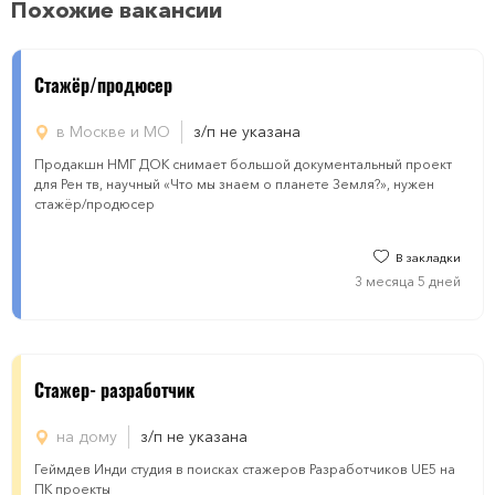
Похожие вакансии
Стажёр/продюсер
в Москве и МО
з/п не указана
Продакшн НМГ ДОК снимает большой документальный проект
для Рен тв, научный «Что мы знаем о планете Земля?», нужен
стажёр/продюсер
В закладки
3 месяца 5 дней
Cтажер- pазработчик
на дому
з/п не указана
Геймдев Инди студия в поисках стажеров Разработчиков UE5 на
ПК проекты