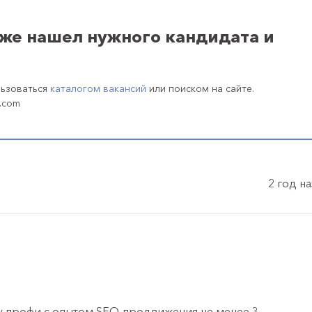
уже нашел нужного кандидата и
льзоваться
каталогом вакансий
или поиском на сайте.
.com
2 год н
у профи с опытом SEO-продвижения не менее 3