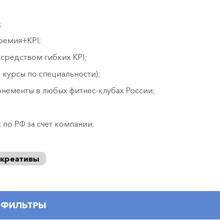
;
ремия+KPI;
средством гибких KPI;
 курсы по специальности);
онементы в любых фитнес-клубах России;
о РФ за счет компании.
 креативы
ФИЛЬТРЫ