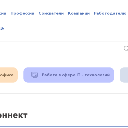
сии
Профессии
Соискатели
Компании
Работодателю
щь
 офисе
Работа в сфере IT - технологий
оннект