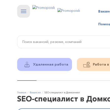
Вакан
Помо
Удаленная работа
Работа в
Главная
Вакансии
SEO-специалист в Домконнект
SEO-специалист в Домк