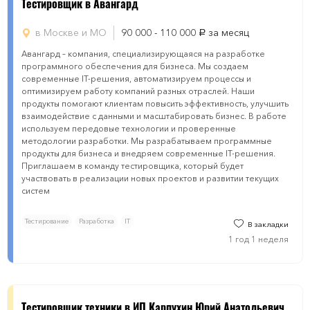
Тестировщик в Авангард
в Москве и МО
90 000 - 110 000
за месяц
руб.
Авангард – компания, специализирующаяся на разработке
программного обеспечения для бизнеса. Мы создаем
современные IT-решения, автоматизируем процессы и
оптимизируем работу компаний разных отраслей. Наши
продукты помогают клиентам повысить эффективность, улучшить
взаимодействие с данными и масштабировать бизнес. В работе
используем передовые технологии и проверенные
методологии разработки. Мы разрабатываем программные
продукты для бизнеса и внедряем современные IT-решения.
Приглашаем в команду тестировщика, который будет
участвовать в реализации новых проектов и развитии текущих
систем
Тестирование
Разработка
IT
В закладки
1 год 1 неделя
Тестировщик тexники в ИП Карпухин Юрий Анатольевич