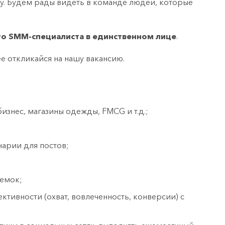
у. Будем рады видеть в команде людей, которые
о SMM-специалиста в единственном лице
.
ее откликайся на нашу вакансию.
бизнес, магазины одежды, FMCG и т.д.;
нарии для постов;
ъемок;
ктивности (охват, вовлеченность, конверсии) с