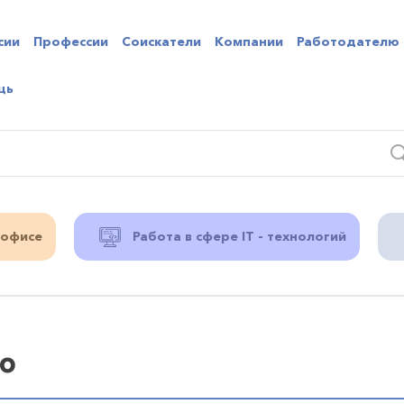
сии
Профессии
Соискатели
Компании
Работодателю
щь
 офисе
Работа в сфере IT - технологий
o