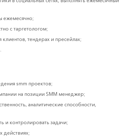
стики в социальных сетях, выполнять ежемесячный
ты ежемесячно;
но с таргетологом;
я клиентов, тендерах и пресейлах;
.
едения smm проектов;
омпании на позиции SMM менеджер;
ственность, аналитические способности,
ь и контролировать задачи;
х действиях;