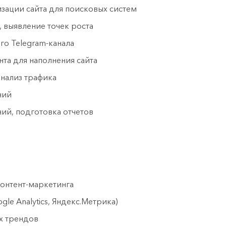
изации сайта для поисковых систем
, выявление точек роста
го Telegram-канала
нта для наполнения сайта
нализ трафика
ний
ий, подготовка отчетов
контент-маркетинга
le Analytics, Яндекс.Метрика)
х трендов