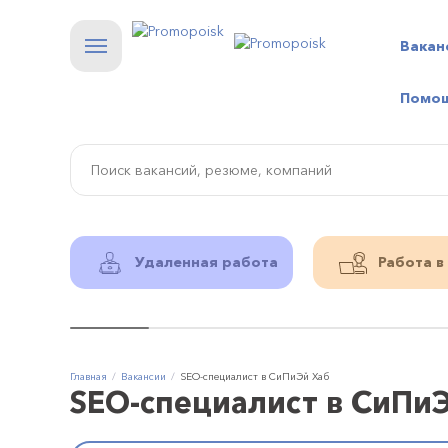
Вакан
Помо
Удаленная работа
Работа в
Главная
Вакансии
SEO-специалист в СиПиЭй Хаб
SEO-специалист в СиПи