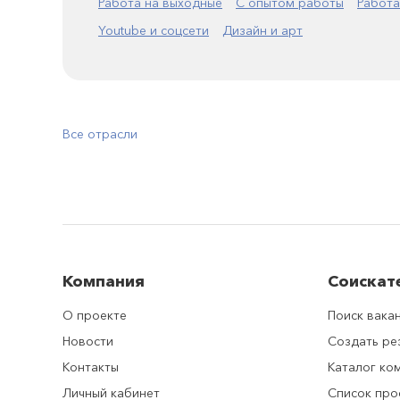
Работа на выходные
С опытом работы
Работа
Youtube и соцсети
Дизайн и арт
Все отрасли
Компания
Соискат
О проекте
Поиск вака
Новости
Создать р
Контакты
Каталог ко
Личный кабинет
Список про