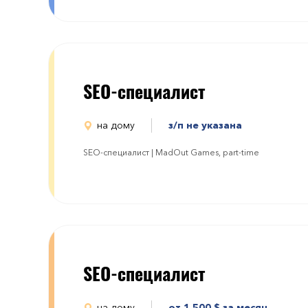
SEO-специалист
на дому
з/п не указана
SEO-специалист | MadOut Games, part-time
SEO-специалист
на дому
от 1 500
$
за месяц