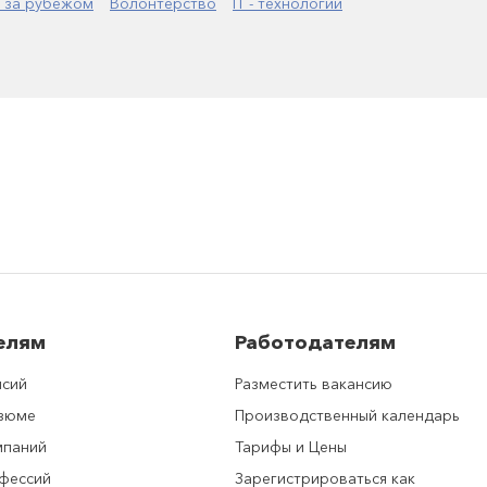
 за рубежом
Волонтерство
IT - технологии
елям
Работодателям
нсий
Разместить вакансию
езюме
Производственный календарь
мпаний
Тарифы и Цены
фессий
Зарегистрироваться как