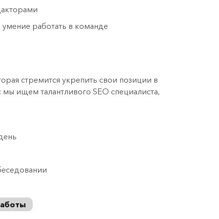
дакторами
и умение работать в команде
орая стремится укрепить свои позиции в
с мы ищем талантливого SEO специалиста,
день
беседовании
работы