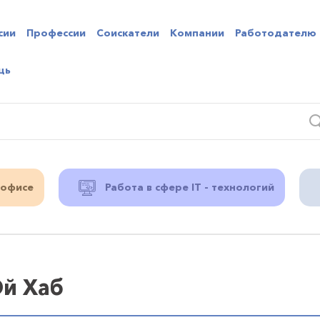
сии
Профессии
Соискатели
Компании
Работодателю
щь
 офисе
Работа в сфере IT - технологий
Эй Хаб