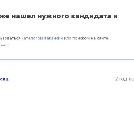
уже нашел нужного кандидата и
льзоваться
каталогом вакансий
или поиском на сайте.
.com
есяц
2 год н