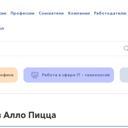
сии
Профессии
Соискатели
Компании
Работодателю
щь
 офисе
Работа в сфере IT - технологий
в Алло Пицца