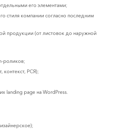
отдельными его элементами;
о стиля компании согласно последним
кой продукции (от листовок до наружной
n-роликов;
, контекст, РСЯ);
 landing page на WordPress.
изайнерское);