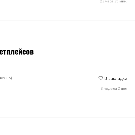
23 часа 35 мин.
етплейсов
аленно)
В закладки
3 недели 2 дня