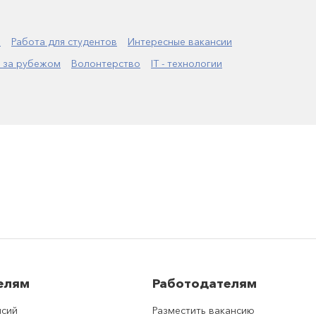
а
Работа для студентов
Интересные вакансии
 за рубежом
Волонтерство
IT - технологии
елям
Работодателям
нсий
Разместить вакансию