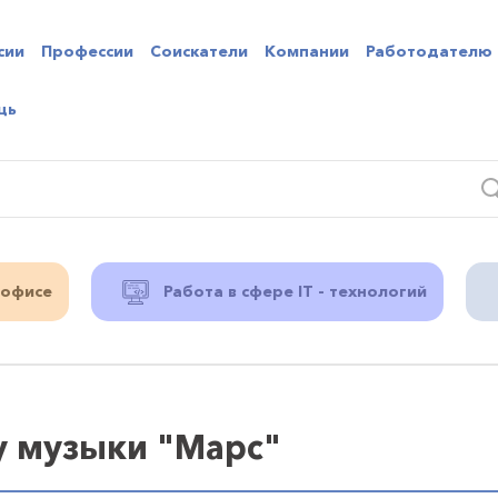
сии
Профессии
Соискатели
Компании
Работодателю
щь
 офисе
Работа в сфере IT - технологий
у музыки "Марс"