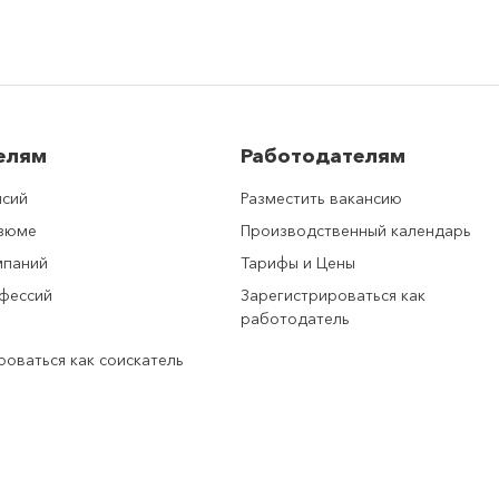
елям
Работодателям
нсий
Разместить вакансию
езюме
Производственный календарь
мпаний
Тарифы и Цены
фессий
Зарегистрироваться как
работодатель
роваться как соискатель