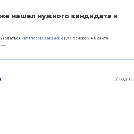
уже нашел нужного кандидата и
льзоваться
каталогом вакансий
или поиском на сайте.
.com
ц
2 год н