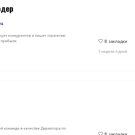
одер
яц
рует конкурентов и пишет стратегию
 прибыли.
В закладки
3 недели 6 дней
ей команде в качестве Директора по
В закладки