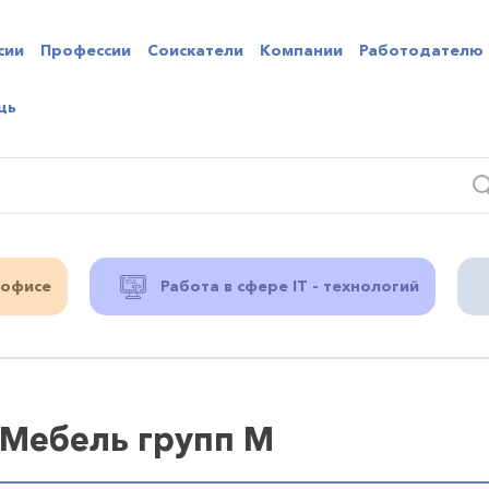
сии
Профессии
Соискатели
Компании
Работодателю
щь
 офисе
Работа в сфере IT - технологий
 Мебель групп М