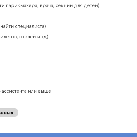
и парикмахера, врача, секции для детей)
 найти специалиста)
летов, отелей и тд)
с-ассистента или выше
анных