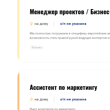
Менеджер проектов / Бизнес
на дому
з/п не указана
Мы полностью погружаем в специфику европейских 
возможность стать правой рукой ведущих экспертов к
Бизнес
Ассистент по маркетингу
на дому
з/п не указана
Ищут ассистента по маркетингу