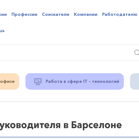
сии
Профессии
Соискатели
Компании
Работодателю
щь
 офисе
Работа в сфере IT - технологий
уководителя в Барселоне