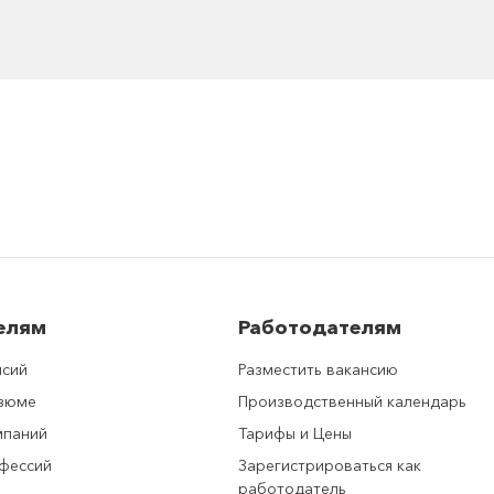
елям
Работодателям
нсий
Разместить вакансию
езюме
Производственный календарь
мпаний
Тарифы и Цены
фессий
Зарегистрироваться как
работодатель