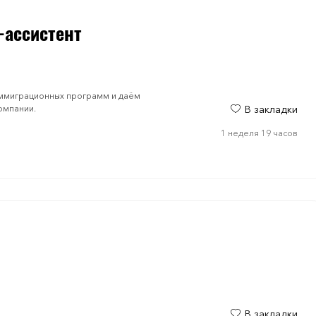
-ассистент
иммиграционных программ и даём
омпании.
В закладки
1 неделя 19 часов
В закладки