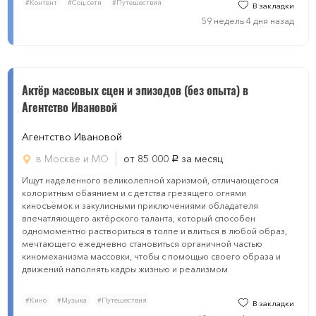
#Контент
#Соц.сети
#Путешествия
В закладки
59 недель 4 дня назад
Актёр массовых сцен и эпизодов (без опыта) в
Агентство Ивановой
Агентство Ивановой
в Москве и МО
от 85 000
за месяц
руб.
Ищут наделенного великолепной харизмой, отличающегося
колоритным обаянием и с детства грезящего огнями
киносъёмок и закулисными приключениями обладателя
впечатляющего актёрского таланта, который способен
одномоментно раствориться в толпе и влиться в любой образ,
мечтающего ежедневно становиться органичной частью
киномеханизма массовки, чтобы с помощью своего образа и
движений наполнять кадры жизнью и реализмом
#Кино
#Музыка
#Путешествия
В закладки