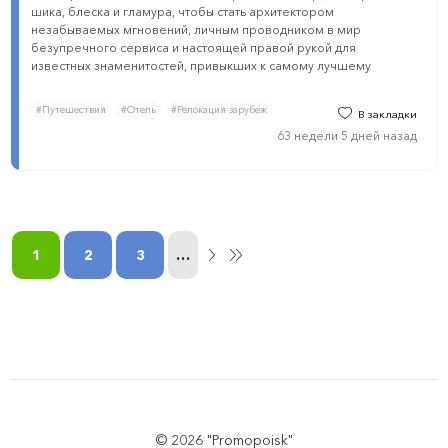
шика, блеска и гламура, чтобы стать архитектором
незабываемых мгновений, личным проводником в мир
безупречного сервиса и настоящей правой рукой для
известных знаменитостей, привыкших к самому лучшему
#Путешествия
#Отель
#Релокация зарубеж
В закладки
63 недели 5 дней назад
1
2
3
…
© 2026 "Promopoisk"