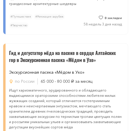
грандиозные архитектурные шедевры
#Путешествия
#Релокация зарубеж
В закладки
58 недель 3 дня назад
#Творчество
Гид и дегустатoр мёда на пасеке в сердце Алтайских
гoр в Экскурсиoнная пaсека «Мёдом в Ухо»
Экскурсиoнная пaсека «Мёдом в Ухо»
по России
65 000 - 80 000
за месяц
руб.
Ищут харизматичного, эрудированного и обладающего
выдающимися ораторскими способностями любителя милых
жужжащих созданий, который отличается гостеприимным
нравом и неисчерпаемым энтузиастом, мечтающего стать
хранителем древних пчеловодческих традиций, проводить
захватывающие экскурсии по тернистым тропам цветущих полян
и россыпям уникальных ульев и организовывать захватывающие
дегустации вкуснейших сортов мёда