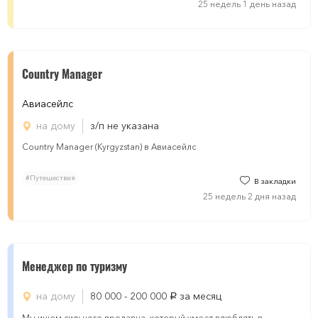
25 недель 1 день назад
Country Manager
Авиасейлс
на дому
з/п не указана
Country Manager (Kyrgyzstan) в Авиасейлс
#Путешествия
В закладки
25 недель 2 дня назад
Менеджер по туризму
на дому
80 000 - 200 000
за месяц
руб.
Мы ищем сильного продавца, который умеет влюблять в