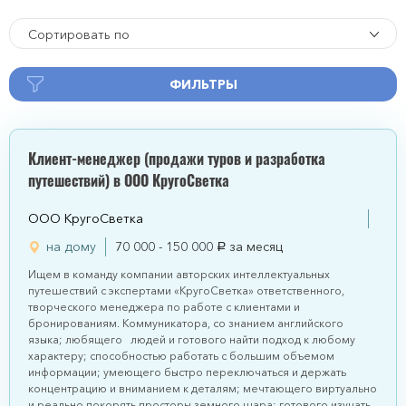
Сортировать по
ФИЛЬТРЫ
Клиент-менеджер (продажи туров и разработка
путешествий) в ООО КругоСветка
ООО КругоСветка
на дому
70 000 - 150 000
за месяц
руб.
Ищем в команду компании авторских интеллектуальных
путешествий с экспертами «КругоСветка» ответственного,
творческого менеджера по работе с клиентами и
бронированиям. Коммуникатора, со знанием английского
языка; любящего людей и готового найти подход к любому
характеру; способностью работать с большим объемом
информации; умеющего быстро переключаться и держать
концентрацию и вниманием к деталям; мечтающего виртуально
и реально покорять просторы земного шара; готового изучать,