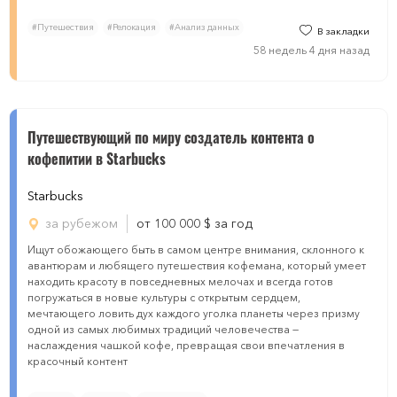
#Путешествия
#Релокация
#Анализ данных
В закладки
58 недель 4 дня назад
Путешествующий по миру создатель контента о
кофепитии в Starbucks
Starbucks
за рубежом
от 100 000
$
за год
Ищут обожающего быть в самом центре внимания, склонного к
авантюрам и любящего путешествия кофемана, который умеет
находить красоту в повседневных мелочах и всегда готов
погружаться в новые культуры с открытым сердцем,
мечтающего ловить дух каждого уголка планеты через призму
одной из самых любимых традиций человечества —
наслаждения чашкой кофе, превращая свои впечатления в
красочный контент