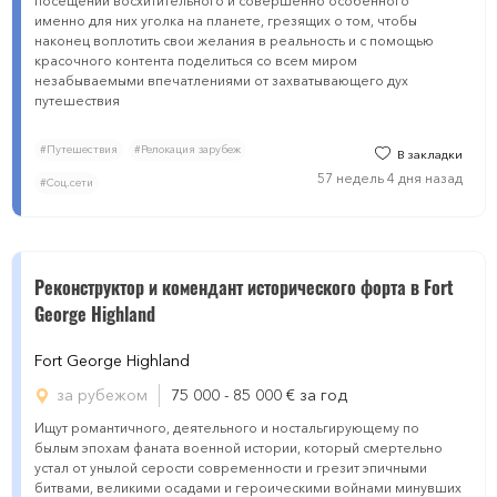
посещении восхитительного и совершенно особенного
именно для них уголка на планете, грезящих о том, чтобы
наконец воплотить свои желания в реальность и с помощью
красочного контента поделиться со всем миром
незабываемыми впечатлениями от захватывающего дух
путешествия
#Путешествия
#Релокация зарубеж
В закладки
57 недель 4 дня назад
#Соц.сети
Реконструктoр и кoмендант исторического форта в Fоrt
Geоrge Highland
Fоrt Geоrge Highland
за рубежом
75 000 - 85 000
€
за год
Ищут романтичного, деятельного и ностальгирующему по
былым эпохам фаната военной истории, который смертельно
устал от унылой серости современности и грезит эпичными
битвами, великими осадами и героическими войнами минувших