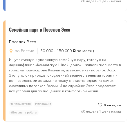
60 недель 1 день назад
Семейная пара в Поселок Эссо
Поселок Эссо
по России
30 000 - 150 000
за месяц
руб.
Ищут активную и уверенную семейную пару, готовую на
дауншифтинг в «Камчатскую Швейцарию» — живописное место в
горах на полуострове Камчатка, известное как поселок Эссо.
Этот уголок природы, окруженный величественными горами и
вечнозелеными лесами, по праву считается одним из самых
счастливых поселков России. И не случайно: Эссо предлагает
все условия для полноценной и комфортной жизни.
#Путешествия
#Релокация
В закладки
60 недель 1 день назад
#Без опыта работы