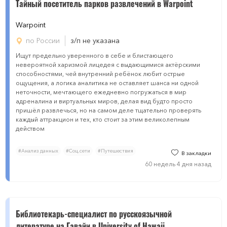
Тайный посетитель парков развлечений в Warpoint
Warpoint
по России
з/п не указана
Ищут предельно уверенного в себе и блистающего
невероятной харизмой лицедея с выдающимися актёрскими
способностями, чей внутренний ребёнок любит острые
ощущения, а логика аналитика не оставляет шанса ни одной
неточности, мечтающего ежедневно погружаться в мир
адреналина и виртуальных миров, делая вид будто просто
пришёл развлечься, но на самом деле тщательно проверять
каждый аттракцион и тех, кто стоит за этим великолепным
действом
#Анализ данных
#Соц.сети
#Путешествия
В закладки
60 недель 4 дня назад
Библиотекарь-специалист по русскоязычной
литературе на Гавайи в University of Hаwаii