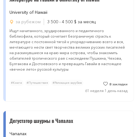
University of Hаwаii
за рубежом
3 500 - 4 500
$
за месяц
Ищут начитанного, эрудированного и педантичного
библиофила, который сочетает безграничную страсть к
литературе с постоянной тягой к упорядочиванию всего и вся,
мечтающего нести свет творчества великих русских писателей
на раскинувшиеся на краю мира острова, чтобы знакомить
обитателей тропического рая с наследием Пушкина, Чехова,
Булгакова и Достоевского и превращать Гавайи в настоящее
«вечное лето» русской культуры
#Книги
#Путешествия
#Релокация зарубеж
В закладки
61 неделя 1 день назад
Дегустатор шaурмы в Чапалах
Чапалах