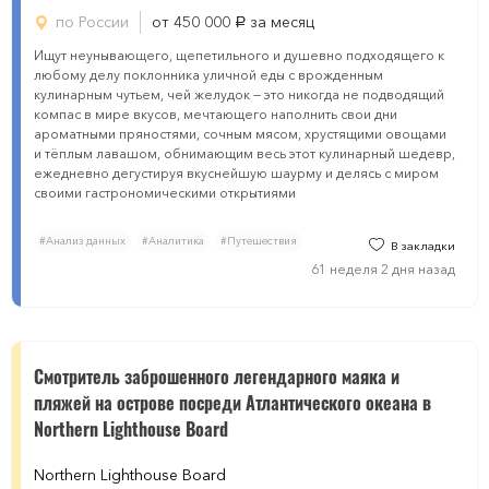
по России
от 450 000
за месяц
руб.
Ищут неунывающего, щепетильного и душевно подходящего к
любому делу поклонника уличной еды с врожденным
кулинарным чутьем, чей желудок — это никогда не подводящий
компас в мире вкусов, мечтающего наполнить свои дни
ароматными пряностями, сочным мясом, хрустящими овощами
и тёплым лавашом, обнимающим весь этот кулинарный шедевр,
ежедневно дегустируя вкуснейшую шаурму и делясь с миром
своими гастрономическими открытиями
#Анализ данных
#Аналитика
#Путешествия
В закладки
61 неделя 2 дня назад
Смотритель заброшенного легендарного маяка и
пляжей на острове посреди Атлантического океана в
Northern Lighthouse Board
Northern Lighthouse Board