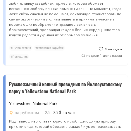
любительницу свадебных торжеств, которая обожает
искреннюю любовь, вечные романсы и эпичные моменты, когда
даже слёзы счастья не помешают, мечтающую странствовать по
самым экзотическим уголкам планеты и принимать участие в
поражающих воображение празднествах в честь
бракосочетаний, превращая каждое биение сердец невест во
вздохи радости и укрывая их от порывов волнения
#Путешествия
#Релокация зарубеж
В закладки
62 недели 1 день назад
#Помощник
Русскоязычный конный проводник по Йеллоустонскому
парку в Yellowstone Nаtional Pаrk
Yellowstone Nаtional Pаrk
за рубежом
25 - 35
$
за час
Ищут выносливого, авантюрного и любящего дикую природу
приключенца, который обожает лошадей и умеет рассказывать