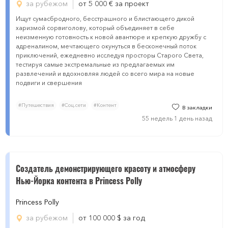
за рубежом
от 5 000
€
за проект
Ищут сумасбродного, бесстрашного и блистающего дикой
харизмой сорвиголову, который объединяет в себе
неизменную готовность к новой авантюре и крепкую дружбу с
адреналином, мечтающего окунуться в бесконечный поток
приключений, ежедневно исследуя просторы Старого Света,
тестируя самые экстремальные из предлагаемых им
развлечений и вдохновляя людей со всего мира на новые
подвиги и свершения
#Путешествия
#Соц.сети
#Контент
В закладки
55 недель 1 день назад
Создатель демонстрирующего красоту и атмосферу
Нью-Йорка контента в Princess Polly
Princess Polly
за рубежом
от 100 000
$
за год