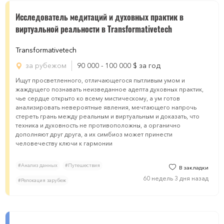
Исследователь медитаций и духовных практик в
виртуальной реальности в Transformativetech
Transformativetech
за рубежом
90 000 - 100 000
$
за год
Ищут просветленного, отличающегося пытливым умом и
жаждущего познавать неизведанное адепта духовных практик,
чье сердце открыто ко всему мистическому, а ум готов
анализировать невероятные явления, мечтающего напрочь
стереть грань между реальным и виртуальным и доказать, что
техника и духовность не противоположны, а органично
дополняют друг друга, а их симбиоз может принести
человечеству ключи к гармонии
#Анализ данных
#Путешествия
В закладки
60 недель 3 дня назад
#Релокация зарубеж