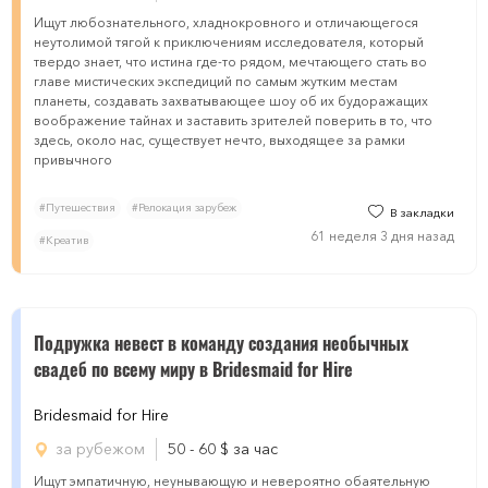
Ищут любознательного, хладнокровного и отличающегося
неутолимой тягой к приключениям исследователя, который
твердо знает, что истина где-то рядом, мечтающего стать во
главе мистических экспедиций по самым жутким местам
планеты, создавать захватывающее шоу об их будоражащих
воображение тайнах и заставить зрителей поверить в то, что
здесь, около нас, существует нечто, выходящее за рамки
привычного
#Путешествия
#Релокация зарубеж
В закладки
61 неделя 3 дня назад
#Креатив
Подружка невест в команду создания необычных
свадеб по всему миру в Bridesmaid for Hire
Bridesmaid for Hire
за рубежом
50 - 60
$
за час
Ищут эмпатичную, неунывающую и невероятно обаятельную