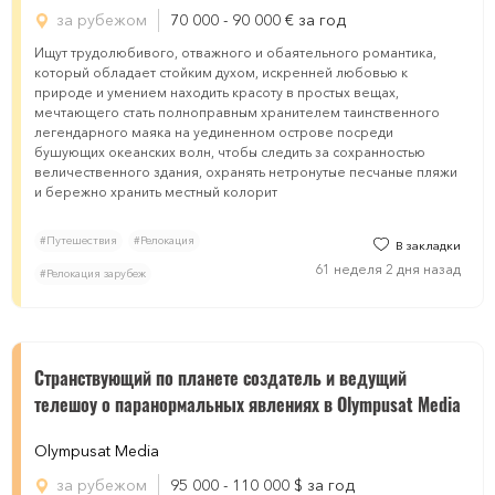
за рубежом
70 000 - 90 000
€
за год
Ищут трудолюбивого, отважного и обаятельного романтика,
который обладает стойким духом, искренней любовью к
природе и умением находить красоту в простых вещах,
мечтающего стать полноправным хранителем таинственного
легендарного маяка на уединенном острове посреди
бушующих океанских волн, чтобы следить за сохранностью
величественного здания, охранять нетронутые песчаные пляжи
и бережно хранить местный колорит
#Путешествия
#Релокация
В закладки
61 неделя 2 дня назад
#Релокация зарубеж
Странствующий по планете создатель и ведущий
телешоу о паранормальных явлениях в Olympusat Mеdia
Olympusat Mеdia
за рубежом
95 000 - 110 000
$
за год