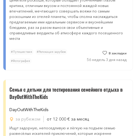
ценителя роскоши, который обладает утончённым глазом
критика, отличным вкусом и постоянной жаждой новых
впечатлений, мечтающего совершать вояжи по самым
роскошным из отелей планеты, чтобы сполна наслаждаться
предлагаемым ими идеальным сервисом и вкуснейшими
блюдами, раз за разом вынося свои объективные и
справедливые вердикты об атмосфере каждого посещенного
места
#Путешествия
#Релокация зарубеж
В закладки
56 недель 3 дня назад
#Фотография
Семья с детьми для тестирования семейного отдыха в
DayOutWithTheKids
DayOutWithTheKids
за рубежом
от 12 000
€
за месяц
Ищут задорную, непоседливую и лёгкую на подъем семью
развесёлых искателей приключений, которые искренне