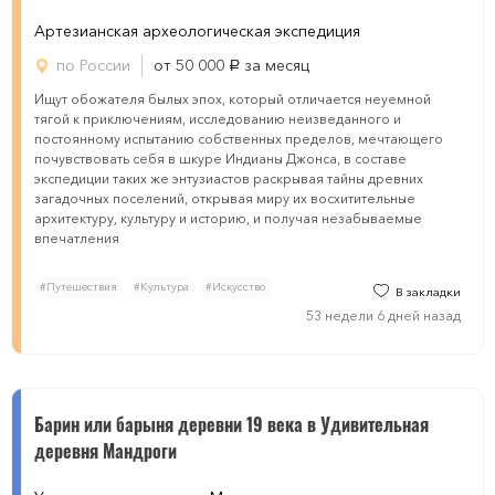
Артезианская археологическая экспедиция
по России
от 50 000
за месяц
руб.
Ищут обожателя былых эпох, который отличается неуемной
тягой к приключениям, исследованию неизведанного и
постоянному испытанию собственных пределов, мечтающего
почувствовать себя в шкуре Индианы Джонса, в составе
экспедиции таких же энтузиастов раскрывая тайны древних
загадочных поселений, открывая миру их восхитительные
архитектуру, культуру и историю, и получая незабываемые
впечатления
#Путешествия
#Культура
#Искусство
В закладки
53 недели 6 дней назад
Барин или барыня деревни 19 века в Удивительная
деревня Мандроги