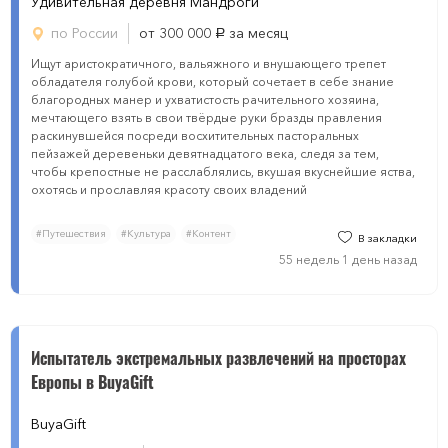
Удивительная деревня Мандроги
по России
от 300 000
за месяц
руб.
Ищут аристократичного, вальяжного и внушающего трепет
обладателя голубой крови, который сочетает в себе знание
благородных манер и ухватистость рачительного хозяина,
мечтающего взять в свои твёрдые руки бразды правления
раскинувшейся посреди восхитительных пасторальных
пейзажей деревеньки девятнадцатого века, следя за тем,
чтобы крепостные не расслаблялись, вкушая вкуснейшие яства,
охотясь и прославляя красоту своих владений
#Путешествия
#Культура
#Контент
В закладки
55 недель 1 день назад
Испытатель экстремальных развлечений на просторах
Европы в BuyаGift
BuyаGift