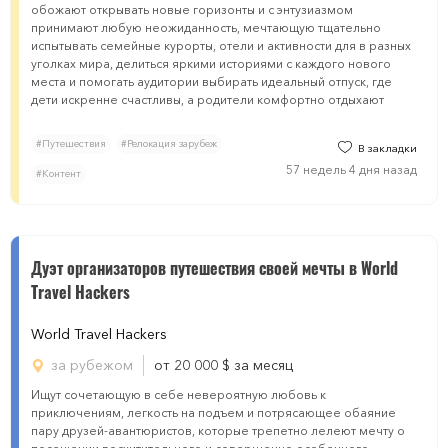
обожают открывать новые горизонты и с энтузиазмом
принимают любую неожиданность, мечтающую тщательно
испытывать семейные курорты, отели и активности для в разных
уголках мира, делиться яркими историями с каждого нового
места и помогать аудитории выбирать идеальный отпуск, где
дети искренне счастливы, а родители комфортно отдыхают
#Путешествия
#Релокация зарубеж
В закладки
57 недель 4 дня назад
#Контент
Дуэт организаторов путешествия своей мечты в World
Travel Hackers
World Travel Hackers
за рубежом
от 20 000
$
за месяц
Ищут сочетающую в себе невероятную любовь к
приключениям, легкость на подъем и потрясающее обаяние
пару друзей-авантюристов, которые трепетно лелеют мечту о