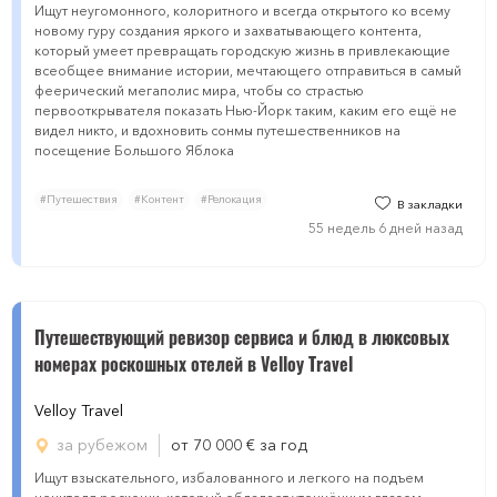
Ищут неугомонного, колоритного и всегда открытого ко всему
новому гуру создания яркого и захватывающего контента,
который умеет превращать городскую жизнь в привлекающие
всеобщее внимание истории, мечтающего отправиться в самый
феерический мегаполис мира, чтобы со страстью
первооткрывателя показать Нью-Йорк таким, каким его ещё не
видел никто, и вдохновить сонмы путешественников на
посещение Большого Яблока
#Путешествия
#Контент
#Релокация
В закладки
55 недель 6 дней назад
Путешествующий ревизор сервиса и блюд в люксовых
номерах роскошных отелей в Velloy Travel
Velloy Travel
за рубежом
от 70 000
€
за год
Ищут взыскательного, избалованного и легкого на подъем