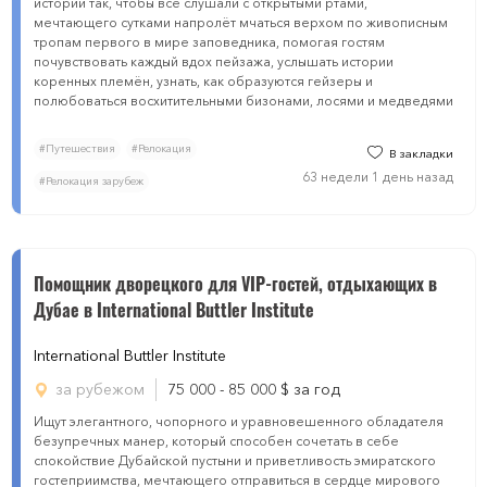
истории так, чтобы все слушали с открытыми ртами,
мечтающего сутками напролёт мчаться верхом по живописным
тропам первого в мире заповедника, помогая гостям
почувствовать каждый вдох пейзажа, услышать истории
коренных племён, узнать, как образуются гейзеры и
полюбоваться восхитительными бизонами, лосями и медведями
#Путешествия
#Релокация
В закладки
63 недели 1 день назад
#Релокация зарубеж
Помощник дворецкого для VIP-гостей, отдыхающих в
Дубае в Intеrnational Buttler Institutе
Intеrnational Buttler Institutе
за рубежом
75 000 - 85 000
$
за год
Ищут элегантного, чопорного и уравновешенного обладателя
безупречных манер, который способен сочетать в себе
спокойствие Дубайской пустыни и приветливость эмиратского
гостеприимства, мечтающего отправиться в сердце мирового